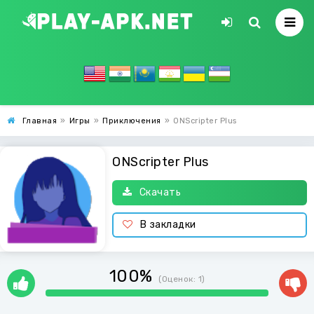
Главная
»
Игры
»
Приключения
»
ONScripter Plus
ONScripter Plus
Скачать
В закладки
100%
(Оценок:
1
)