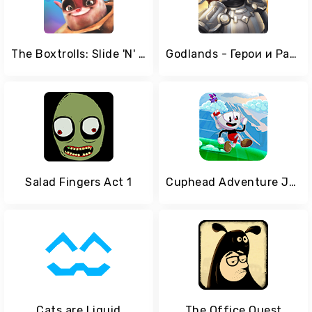
The Boxtrolls: Slide 'N' Sneak
Godlands - Герои и Разрушители Меча и Магии Онлайн
Salad Fingers Act 1
Cuphead Adventure Jungle
Cats are Liquid
The Office Quest