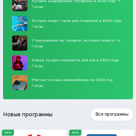
Лучшие защищённые телефоны в 2026 году: топ-4 модели
Гайды
Лучшие смарт-часы для плавания в 2026 году
Гайды
7 приложений на телефон, которые помогут наладить сон
Гайды
Самые лучшие планшеты для игр в 2026 году
Гайды
Рейтинг лучших камерофонов на 2026 год
Гайды
Новые программы
Все программы
NEW
NEW