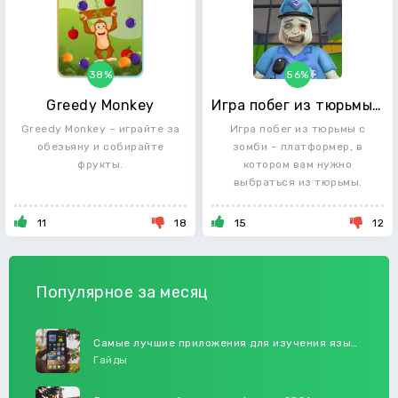
38%
56%
Greedy Monkey
Игра побег из тюрьмы с зомби
Greedy Monkey – играйте за
Игра побег из тюрьмы с
обезьяну и собирайте
зомби – платформер, в
фрукты.
котором вам нужно
выбраться из тюрьмы.
11
18
15
12
Популярное за месяц
Самые лучшие приложения для изучения языков в 2026 году
Гайды