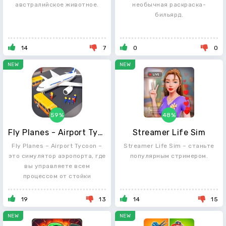
австралийское животное.
необычная раскраска-
бильярд.
14
7
0
0
NEW
NEW
59%
48%
Fly Planes - Airport Tycoon
Streamer Life Sim
Fly Planes – Airport Tycoon –
Streamer Life Sim – станьте
это симулятор аэропорта, где
популярным стримером.
вы управляете всем
процессом от стойки
19
13
14
15
NEW
NEW