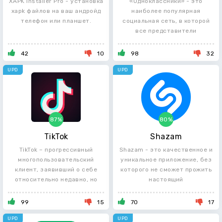
XAPK Installer Pro - установка
«Одноклассники» - это
xapk файлов на ваш андройд
наиболее популярная
телефон или планшет.
социальная сеть, в которой
все представители
человечества
42
10
98
32
UPD
UPD
87%
80%
TikTok
Shazam
TikTok – прогрессивный
Shazam - это качественное и
многопользовательский
уникальное приложение, без
клиент, заявивший о себе
которого не сможет прожить
относительно недавно, но
настоящий
уже
99
15
70
17
UPD
UPD