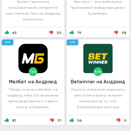
Более 1 миллиона
Мостбет – это мобильное
пользователей интернета
приложение международного
уже скачали 1win на Андроид
букмекера.
бесплатно
63
30
79
38
UPD
UPD
72%
86%
Мелбет на Андроид
Betwinner на Андроид
Теперь скачать Мелбет на
Скачать betwinner решилось
андроид либо iOS возможно
уже полмиллиона человек
непосредственно с нашего
несмотря на то, что
сайта, мгновенно,
букмекерская контора
81
31
56
9