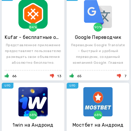
84%
90%
Kufar - бесплатные объявления
Google Переводчик
Представленное приложение
Переводчик Google Translate
предоставляет пользователю
– быстрый и удобный
размещать свои объявления
переводчик, созданный
абсолютно бесплатно.
компанией Google. Главная
66
13
65
7
UPD
UPD
68%
68%
1win на Андроид
Мостбет на Андроид