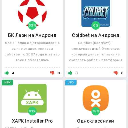
33%
0%
БК Леон на Андроид
Coldbet на Андроид
Леон - один из старожилов на
Coldbet (Колдбет) -
рынке ставок, контора
международный букмекер,
работает с 2007 года и за это
который делает ставку на
время обзавелась
скорость работы платформы
и
4
8
0
0
NEW
UPD
81%
75%
XAPK Installer Pro
Одноклассники