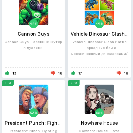
42%
49%
Cannon Guys
Vehicle Dinosaur Clash Battle
Cannon Guys – аренный шутер
Vehicle Dinosaur Clash Battle
с дуэлями.
— аркадные бои с
механическими динозаврами/
13
18
17
18
NEW
NEW
53%
66%
President Punch: Fighting Game
Nowhere House
President Punch: Fighting
Nowhere House — это