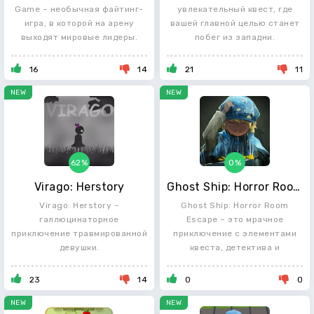
Game – необычная файтинг-
увлекательный квест, где
игра, в которой на арену
вашей главной целью станет
выходят мировые лидеры.
побег из западни.
16
14
21
11
NEW
NEW
62%
0%
Virago: Herstory
Ghost Ship: Horror Room Escape
Virago: Herstory –
Ghost Ship: Horror Room
галлюцинаторное
Escape – это мрачное
приключение травмированной
приключение с элементами
девушки.
квеста, детектива и
23
14
0
0
NEW
NEW