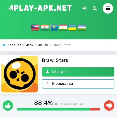
Главная
»
Игры
»
Экшен
»
Brawl Stars
Brawl Stars
Скачать
В закладки
88.4%
(Оценок:
164406
)