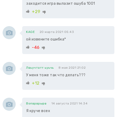
заходится игра вылазит ошуба 1001
+29
KAGE
20 марта 2021 05:43
ой извените ошибка*
-46
Лвьучтатт ьуьчь
8 мая 2021 21:02
У меня тоже так что делать???
+12
Вопврврырв
14 августа 2021 14:34
Я круче всех