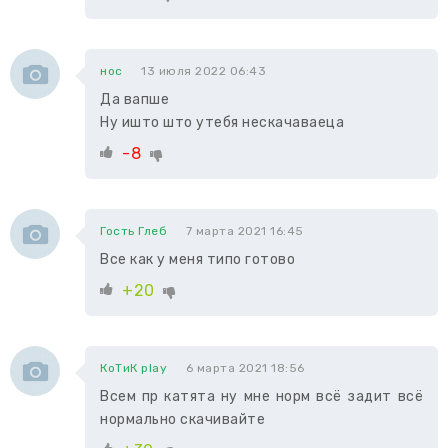
нос
13 июля 2022 06:43
Да вапше
Ну ишто што утебя нескачаваеца
-8
Гость Глеб
7 марта 2021 16:45
Все как у меня типо готово
+20
КоТиК play
6 марта 2021 18:56
Всем пр катята ну мне норм всё задит всё
нормально скачивайте