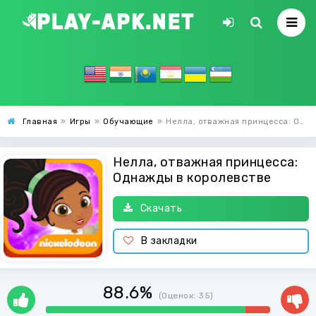
Главная
»
Игры
»
Обучающие
»
Нелла, отважная принцесса: Однажды в королевстве
Нелла, отважная принцесса:
Однажды в королевстве
Скачать
В закладки
88.6%
(Оценок:
35
)