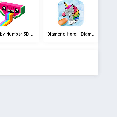
Color by Number 3D Voxly - Unicorn Pixel Art
Diamond Hero - Diamond Number Coloring