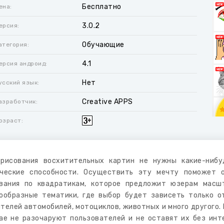
Бесплатно
ена:
3.0.2
ерсия:
Обучающие
атегория:
4.1
ерсия андроид:
Нет
усский язык:
Creative APPS
азработчик:
озраст:
рисования восхитительных картин не нужны какие-нибу
ческие способности. Осуществить эту мечту поможет о
вания по квадратикам, которое предложит юзерам масш
ообразные тематики, где выбор будет зависеть только о
телей автомобилей, мотоциклов, животных и много другого.
ае не разочаруют пользователей и не оставят их без инт