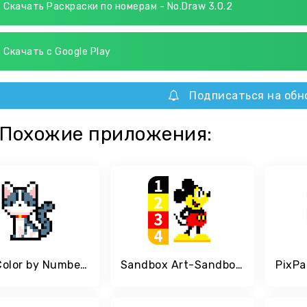
Скачать Раскраски по номерам - No.Draw 3.0.2
Скачать с Google Play
Подписаться на обн
Похожие приложения:
Pixel Color by Number - Draw Sandbox Art
Sandbox Art-Sandbox Color by Number Coloring Pages