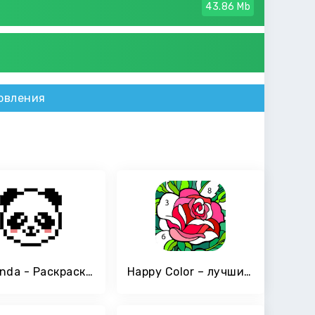
43.86 Mb
овления
PixPanda - Раскраски по номерам
Happy Color – лучшие картинки-раскраски по номерам