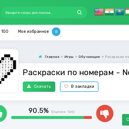
 100
Мое избранное
Главная
»
Игры
»
Обучающие
»
Раскраски по
Раскраски по номерам - N
Скачать
В закладки
90.5%
(Оценок:
126
)