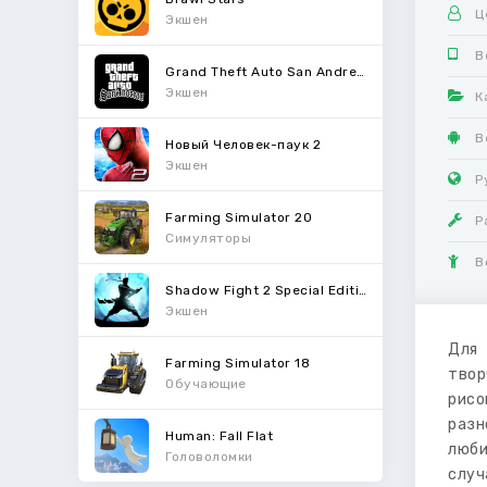
Ц
Экшен
В
Grand Theft Auto San Andreas
Экшен
К
В
Новый Человек-паук 2
Экшен
Р
Farming Simulator 20
Р
Симуляторы
В
Shadow Fight 2 Special Edition
Экшен
Для 
Farming Simulator 18
твор
Обучающие
рисо
разн
Human: Fall Flat
люби
Головоломки
случ