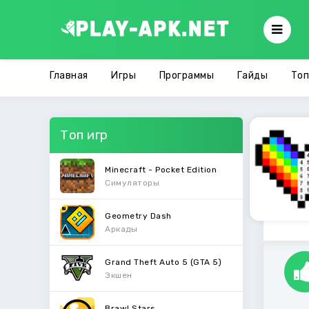
Главная
Игры
Программы
Гайды
Топ
Топ игр
Minecraft - Pocket Edition
Симуляторы
Geometry Dash
Аркады
Grand Theft Auto 5 (GTA 5)
Экшен
Brawl Stars