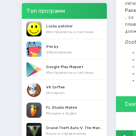
легк
Топ программ
Раск
, со
плав
Lucky patcher
долж
Инструменты и система
Осо
Учи.ру
Образование
Google Play Маркет
Инструменты и система
VK Coffee
Интернет
Ска
FL Studio Mobile
Музыка и аудио
Grand Theft Auto V: The Manual
Книги и справочники