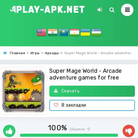
Главная
»
Игры
»
Аркады
»
Super Mage World - Arcade adventure games for free
Super Mage World - Arcade
adventure games for free
Скачать
В закладки
100%
(Оценок:
1
)