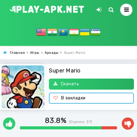
Главная
»
Игры
»
Аркады
»
Super Mario
Super Mario
Скачать
В закладки
83.8%
(Оценок:
37
)