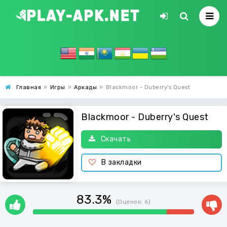
Главная
»
Игры
»
Аркады
»
Blackmoor - Duberry's Quest
Blackmoor - Duberry's Quest
Скачать
В закладки
83.3%
(Оценок:
6
)