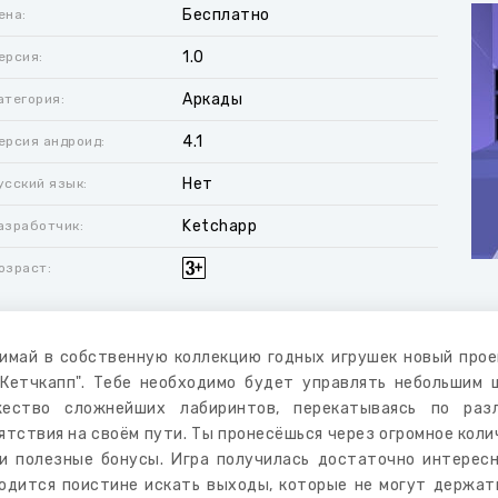
Бесплатно
ена:
1.0
ерсия:
Аркады
атегория:
4.1
ерсия андроид:
Нет
усский язык:
Ketchapp
азработчик:
озраст:
имай в собственную коллекцию годных игрушек новый прое
"Кетчкапп". Тебе необходимо будет управлять небольшим 
жество сложнейших лабиринтов, перекатываясь по раз
ятствия на своём пути. Ты пронесёшься через огромное кол
и полезные бонусы. Игра получилась достаточно интерес
одится поистине искать выходы, которые не могут держать