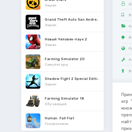
Ц
Экшен
В
Grand Theft Auto San Andreas
Экшен
К
В
Новый Человек-паук 2
Экшен
Р
Farming Simulator 20
Р
Симуляторы
В
Shadow Fight 2 Special Edition
Экшен
Прин
Farming Simulator 18
игр 
Обучающие
мно
преп
Human: Fall Flat
найт
Головоломки
прих