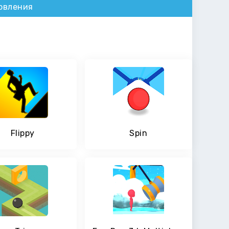
овления
Flippy
Spin