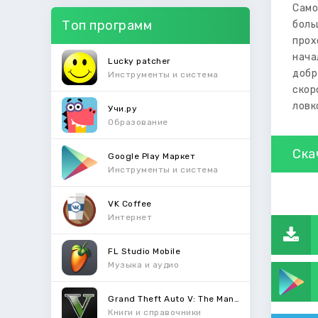
Само
Топ программ
боль
прох
нача
Lucky patcher
добр
Инструменты и система
скор
ловк
Учи.ру
Образование
Ска
Google Play Маркет
Инструменты и система
VK Coffee
Интернет
FL Studio Mobile
Музыка и аудио
Grand Theft Auto V: The Manual
Книги и справочники