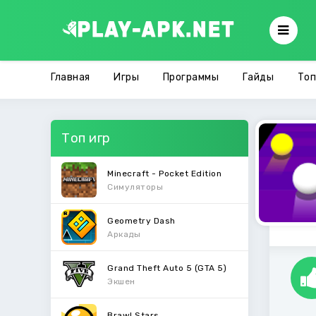
Главная
Игры
Программы
Гайды
Топ
Топ игр
Minecraft - Pocket Edition
Симуляторы
Geometry Dash
Аркады
Grand Theft Auto 5 (GTA 5)
Экшен
Brawl Stars