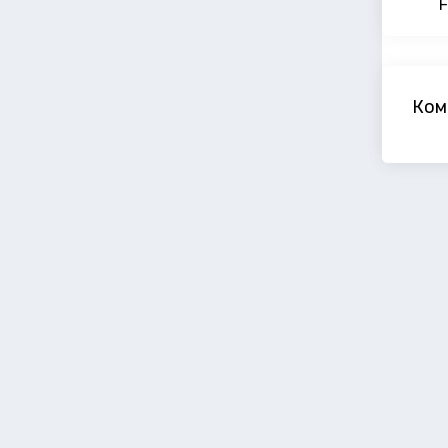
F
Ком