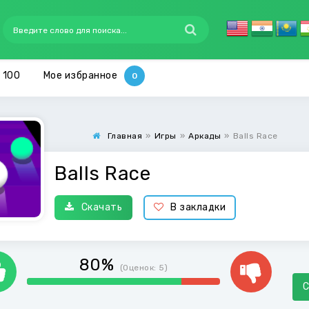
 100
Мое избранное
Главная
»
Игры
»
Аркады
»
Balls Race
Balls Race
Скачать
В закладки
80%
(Оценок:
5
)