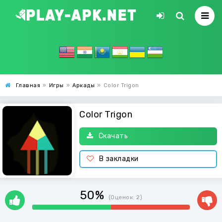
Главная
»
Игры
»
Аркады
»
Color Trigon
Color Trigon
Скачать
В закладки
50%
(Оценок:
2
)