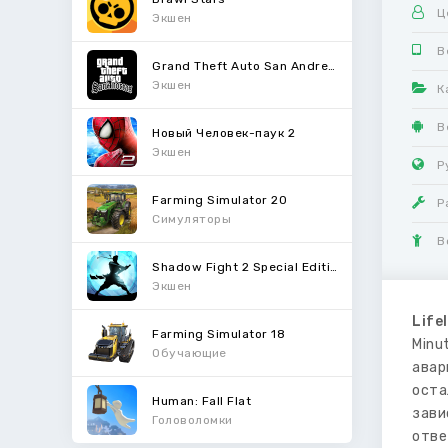
Ц
Экшен
В
Grand Theft Auto San Andreas
Экшен
К
В
Новый Человек-паук 2
Экшен
Р
Farming Simulator 20
Р
Симуляторы
В
Shadow Fight 2 Special Edition
Экшен
Life
Farming Simulator 18
Minu
Обучающие
авар
оста
Human: Fall Flat
зави
Головоломки
отве