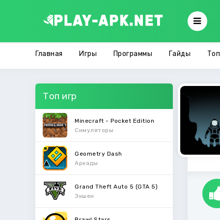
Главная
Игры
Программы
Гайды
Топ
Топ игр
Minecraft - Pocket Edition
Симуляторы
Geometry Dash
Аркады
Grand Theft Auto 5 (GTA 5)
Экшен
Brawl Stars