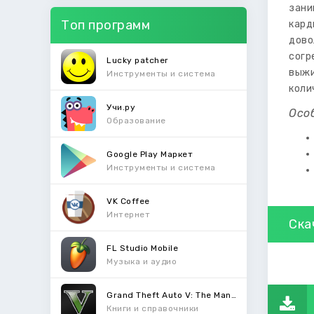
зани
Топ программ
кард
дово
согр
Lucky patcher
выжи
Инструменты и система
коли
Учи.ру
Осо
Образование
Google Play Маркет
Инструменты и система
VK Coffee
Интернет
Ска
FL Studio Mobile
Музыка и аудио
Grand Theft Auto V: The Manual
Книги и справочники