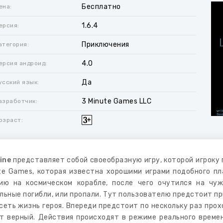
Бесплатно
ена:
1.6.4
ерсия:
Приключения
атегория:
4.0
ерсия андроид:
Да
усский язык:
3 Minute Games LLC
азработчик:
озраст:
line
представляет собой своеобразную игру, которой игроку 
te Games, которая известна хорошими играми подобного пл
ию на космическом корабле, после чего очутился на чуж
льные погибли, или пропали. Тут пользователю предстоит п
сеть жизнь героя. Впереди предстоит по нескольку раз прохо
т верный. Действия происходят в режиме реального времени