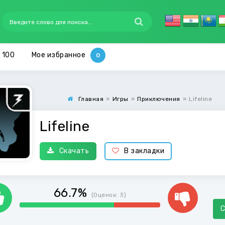
 100
Мое избранное
Главная
»
Игры
»
Приключения
»
Lifeline
Lifeline
Скачать
В закладки
66.7%
(Оценок:
3
)