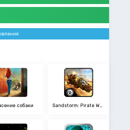
овления
асение собаки
Sandstorm: Pirate Wars