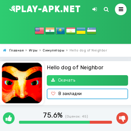
Главная
»
Игры
»
Симуляторы
»
Hello dog of Neighbor
Hello dog of Neighbor
Скачать
В закладки
75.6%
(Оценок:
45
)