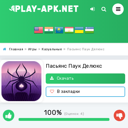
Главная
»
Игры
»
Казуальные
»
Пасьянс Паук Делюкс
Пасьянс Паук Делюкс
Скачать
В закладки
100%
(Оценок:
4
)