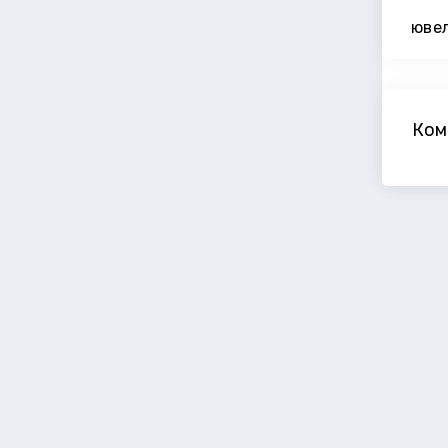
юве
Ком