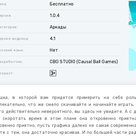
Бесплатно
ена:
1.0.4
ерсия:
Аркады
атегория:
4.1
ерсия андроид:
Нет
усский язык:
CBG STUDIO (Causal Ball Games)
азработчик:
озраст:
ушка, в которой вам придется примерить на себя рол
лекательно, что же смело скачивайте и начинайте играть. 
го действительно невероятного, вы здесь не увидите. А с 
 скоротать время в этом плане она откровенно приятна
овенно приятно, пусть графика далеко не самая современна
те с тем, она достаточно красивая. И по большей части ра