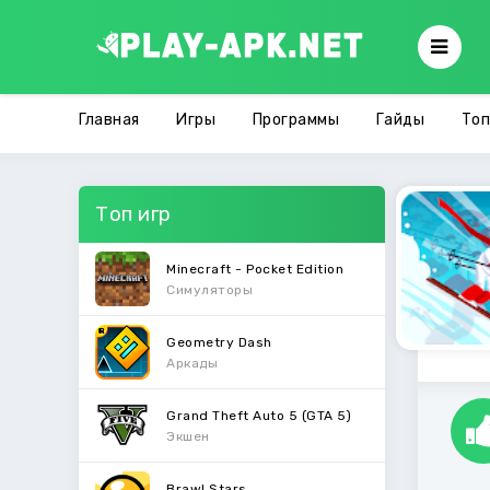
Главная
Игры
Программы
Гайды
Топ
Топ игр
Minecraft - Pocket Edition
Симуляторы
Geometry Dash
Аркады
Grand Theft Auto 5 (GTA 5)
Экшен
Brawl Stars