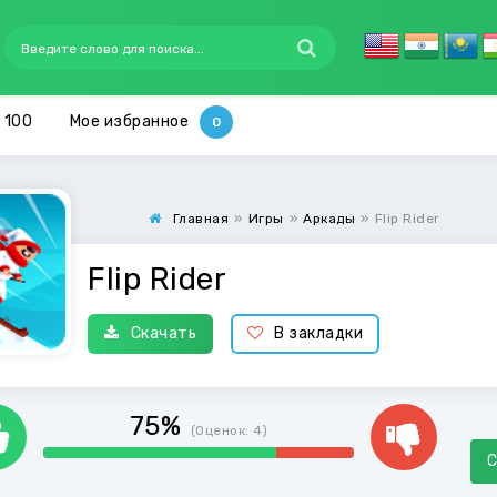
 100
Мое избранное
Главная
»
Игры
»
Аркады
»
Flip Rider
Flip Rider
Скачать
В закладки
75%
(Оценок:
4
)