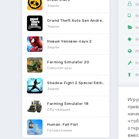
Ц
Экшен
В
Grand Theft Auto San Andreas
Экшен
К
В
Новый Человек-паук 2
Экшен
Р
Farming Simulator 20
Р
Симуляторы
В
Shadow Fight 2 Special Edition
Экшен
Игр
Farming Simulator 18
прив
Обучающие
ниче
чтоб
Human: Fall Flat
откр
Головоломки
вмес