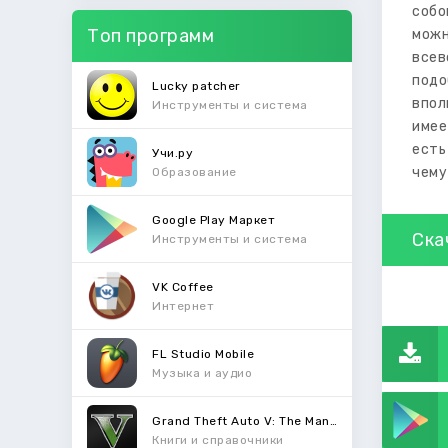
собо
Топ программ
можн
всев
подо
Lucky patcher
впол
Инструменты и система
имее
есть
Учи.ру
чему
Образование
Google Play Маркет
Ска
Инструменты и система
VK Coffee
Интернет
FL Studio Mobile
Музыка и аудио
Grand Theft Auto V: The Manual
Книги и справочники