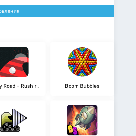
овления
Twisty Road - Rush rolling ball
Boom Bubbles