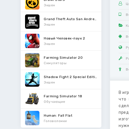
Ц
Экшен
В
Grand Theft Auto San Andreas
Экшен
К
В
Новый Человек-паук 2
Экшен
Р
Farming Simulator 20
Р
Симуляторы
В
Shadow Fight 2 Special Edition
Экшен
В иг
Farming Simulator 18
что 
Обучающие
сдел
пред
Human: Fall Flat
изго
Головоломки
нужн