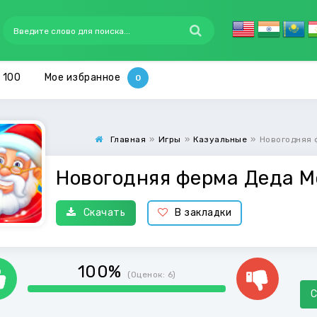
 100
Мое избранное
Главная
»
Игры
»
Казуальные
»
Новогодняя 
Новогодняя ферма Деда М
Скачать
В закладки
100%
(Оценок:
6
)