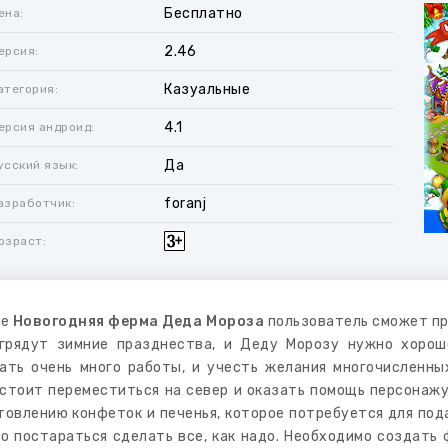
Бесплатно
ена:
2.46
ерсия:
Казуальные
атегория:
4.1
ерсия андроид:
Да
усский язык:
foranj
азработчик:
озраст:
ре
Новогодняя ферма Деда Мороза
пользователь сможет при
грядут зимние празднества, и Деду Морозу нужно хорош
ать очень много работы, и учесть желания многочисленны
стоит переместиться на север и оказать помощь персонажу
товлению конфеток и печенья, которое потребуется для под
о постараться сделать все, как надо. Необходимо создать 