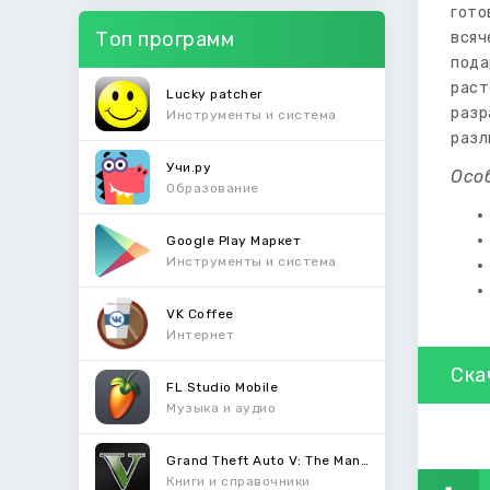
гото
Топ программ
всяч
пода
рас
Lucky patcher
разр
Инструменты и система
разл
Учи.ру
Осо
Образование
Google Play Маркет
Инструменты и система
VK Coffee
Интернет
Ска
FL Studio Mobile
Музыка и аудио
Grand Theft Auto V: The Manual
Книги и справочники