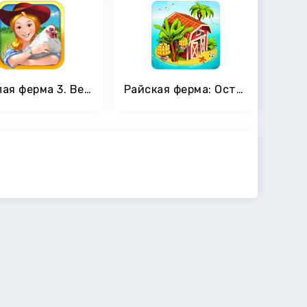
Веселая ферма 3. Веселая игра про ферму.
Райская ферма: Остров Удачи