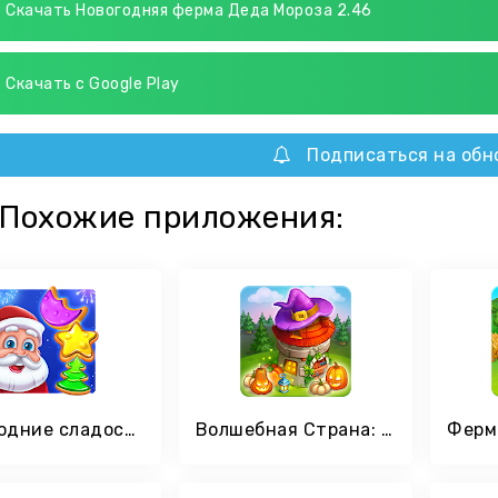
Скачать Новогодняя ферма Деда Мороза 2.46
Скачать с Google Play
Подписаться на обн
Похожие приложения:
Новогодние сладости: приключения-пазл Дед Мороза 3
Волшебная Страна: Сказка-ферма