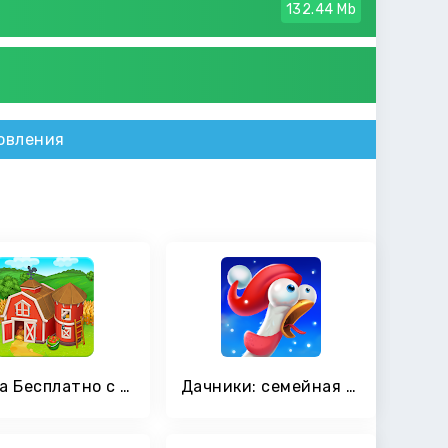
132.44 Mb
овления
Ферма Бесплатно с Барашками, веселая и семейная
Дачники: семейная ферма