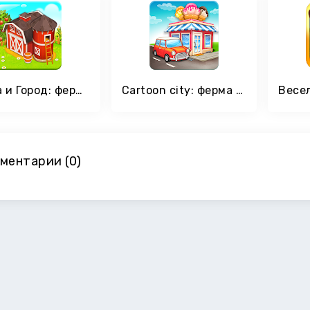
Ферма и Город: ферма у города - уДачная ферма
Cartoon city: ферма и город
ментарии (0)