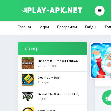
Главная
Игры
Программы
Гайды
Топ
Топ игр
Minecraft - Pocket Edition
Симуляторы
Geometry Dash
Аркады
Grand Theft Auto 5 (GTA 5)
Экшен
Brawl Stars