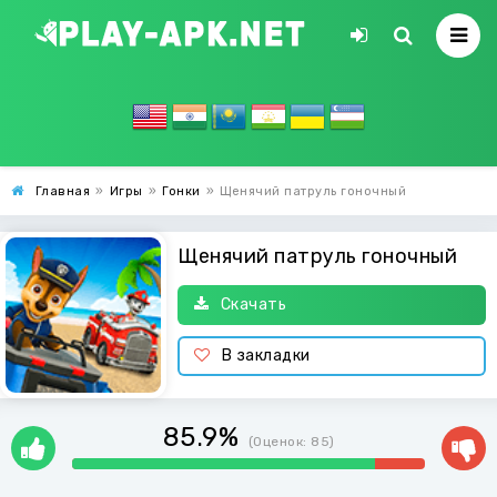
Главная
»
Игры
»
Гонки
»
Щенячий патруль гоночный
Щенячий патруль гоночный
Скачать
В закладки
85.9%
(Оценок:
85
)