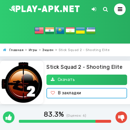
Главная
»
Игры
»
Экшен
»
Stick Squad 2 - Shooting Elite
Stick Squad 2 - Shooting Elite
Скачать
В закладки
83.3%
(Оценок:
6
)