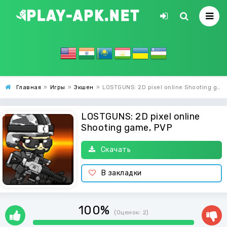
Главная
»
Игры
»
Экшен
»
LOSTGUNS: 2D pixel online Shooting game, PVP
LOSTGUNS: 2D pixel online
Shooting game, PVP
Скачать
В закладки
100%
(Оценок:
2
)