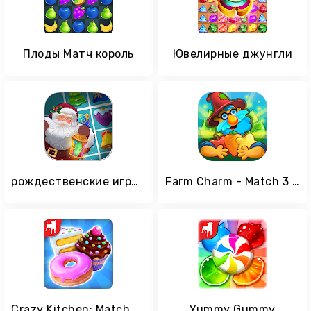
Плоды Матч король
Ювелирные джунгли
рождественские игры - игра-головоломка для Xmas
Farm Charm - Match 3 Blast King Games
Crazy Kitchen: Match 3 Puzzles
Yummy Gummy