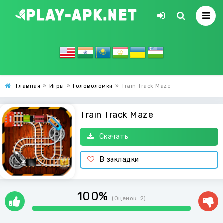
Главная
»
Игры
»
Головоломки
»
Train Track Maze
Train Track Maze
Скачать
В закладки
100%
(Оценок:
2
)