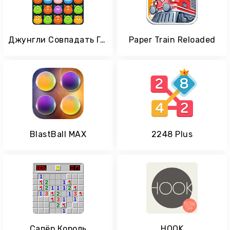
Джунгли Совпадать Головоломка
Paper Train Reloaded
BlastBall MAX
2248 Plus
Сапёр Король
HOOK