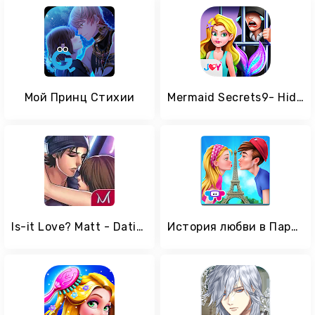
Мой Принц Стихии
Mermaid Secrets9- Hidden Crimes in High School
Is-it Love? Matt - Dating Sim
История любви в Париже – Бойфренд-француз