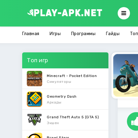
Главная
Игры
Программы
Гайды
Топ
Топ игр
Minecraft - Pocket Edition
Симуляторы
Geometry Dash
Аркады
Grand Theft Auto 5 (GTA 5)
Экшен
Brawl Stars