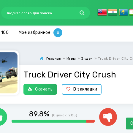
 100
Мое избранное
Главная
»
Игры
»
Экшен
»
Truck Driver City 
Truck Driver City Crush
Скачать
В закладки
89.8%
(Оценок:
205
)