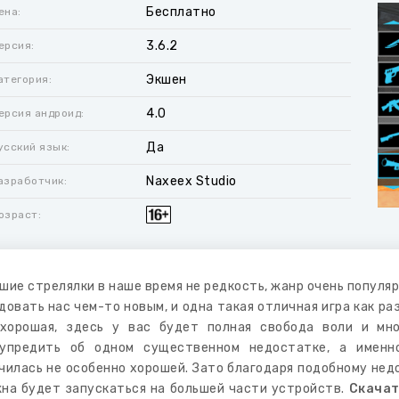
Бесплатно
ена:
3.6.2
ерсия:
Экшен
атегория:
4.0
ерсия андроид:
Да
усский язык:
Naxeex Studio
азработчик:
озраст:
шие стрелялки в наше время не редкость, жанр очень популя
довать нас чем-то новым, и одна такая отличная игра как ра
хорошая, здесь у вас будет полная свобода воли и мн
упредить об одном существенном недостатке, а именн
чилась не особенно хорошей. Зато благодаря подобному нед
на будет запускаться на большей части устройств.
Скачат