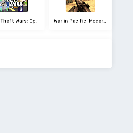
Dude Theft Wars: Open World Sandbox Simulator BETA
War in Pacific: Modern World War FPS Shooting Game