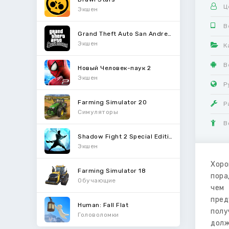
Ц
Экшен
В
Grand Theft Auto San Andreas
Экшен
К
В
Новый Человек-паук 2
Экшен
Р
Farming Simulator 20
Р
Симуляторы
В
Shadow Fight 2 Special Edition
Экшен
Хоро
Farming Simulator 18
пора
Обучающие
чем 
пред
Human: Fall Flat
полу
Головоломки
долж