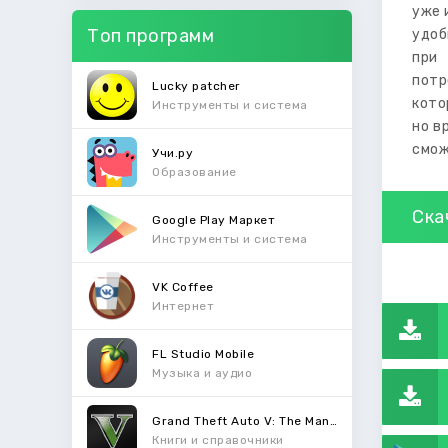
уже 
Топ программ
удоб
при 
потр
Lucky patcher
кото
Инструменты и система
но в
смож
Учи.ру
Образование
Ска
Google Play Маркет
Инструменты и система
VK Coffee
Интернет
FL Studio Mobile
Музыка и аудио
Grand Theft Auto V: The Manual
Книги и справочники