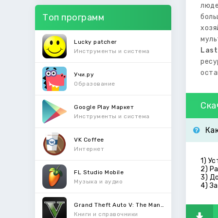
люде
Топ программ
боль
хозя
муль
Lucky patcher
Last
Инструменты и система
ресу
оста
Учи.ру
Образование
Ска
Google Play Маркет
Инструменты и система
Ка
VK Coffee
Интернет
1) У
2) Р
FL Studio Mobile
3) Д
Музыка и аудио
4) З
Grand Theft Auto V: The Manual
Книги и справочники