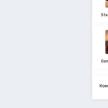
Sta
Gam
Ком