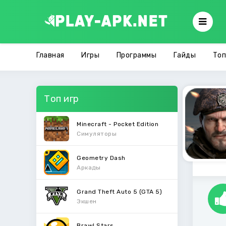
Главная
Игры
Программы
Гайды
Топ
Топ игр
Minecraft - Pocket Edition
Симуляторы
Geometry Dash
Аркады
Grand Theft Auto 5 (GTA 5)
Экшен
Brawl Stars