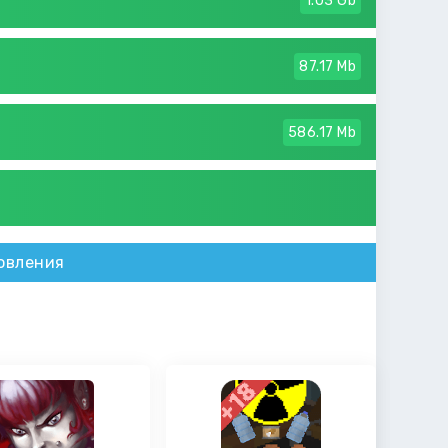
1.03 Gb
87.17 Mb
586.17 Mb
овления