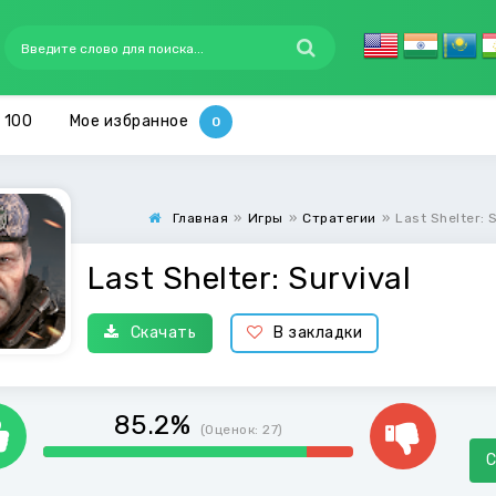
 100
Мое избранное
Главная
»
Игры
»
Стратегии
»
Last Shelter: 
Last Shelter: Survival
Скачать
В закладки
85.2%
(Оценок:
27
)