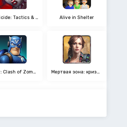
Zombicide: Tactics & Shotguns
Alive in Shelter
X-War: Clash of Zombies
Мертвая зона: кризис зомби