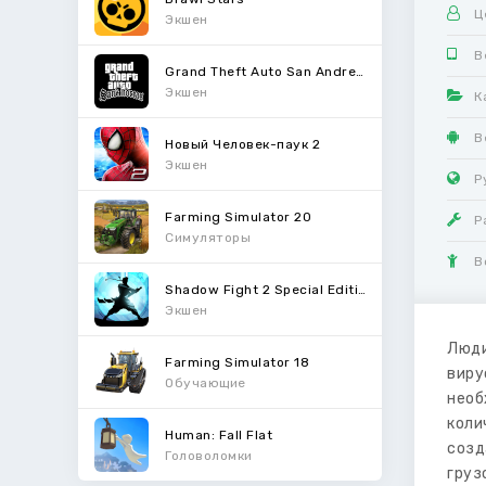
Ц
Экшен
В
Grand Theft Auto San Andreas
Экшен
К
В
Новый Человек-паук 2
Экшен
Р
Farming Simulator 20
Р
Симуляторы
В
Shadow Fight 2 Special Edition
Экшен
Люди
Farming Simulator 18
виру
Обучающие
необ
коли
Human: Fall Flat
созд
Головоломки
груз