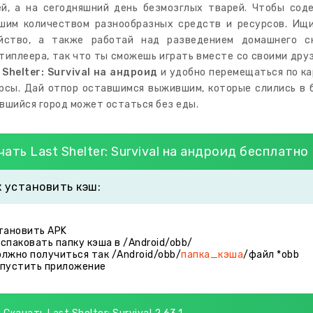
й, а на сегодняшний день безмозглых тварей. Чтобы сод
шим количеством разнообразных средств и ресурсов. Ищи
йство, а также работай над разведением домашнего с
типлеера, так что ты сможешь играть вместе со своими др
 Shelter: Survival на андроид
и удобно перемещаться по к
рсы. Дай отпор оставшимся выжившим, которые слились в 
вшийся город может остаться без еды.
чать Last Shelter: Survival на андроид бесплатно
к установить кэш:
становить APK
аспаковать папку кэша в /Android/obb/
олжно получиться так /Android/obb/
папка_кэша
/файл *obb
апустить приложение