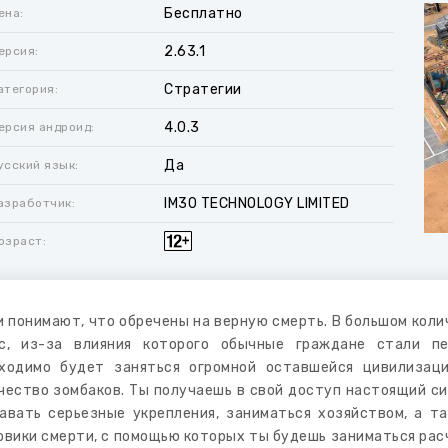
Бесплатно
ена:
2.63.1
ерсия:
Стратегии
атегория:
4.0.3
ерсия андроид:
Да
усский язык:
IM30 TECHNOLOGY LIMITED
азработчик:
озраст:
 понимают, что обречены на верную смерть. В большом коли
с, из-за влияния которого обычные граждане стали п
ходимо будет заняться огромной оставшейся цивилизац
чество зомбаков. Ты получаешь в свой доступ настоящий си
авать серьезные укрепления, заниматься хозяйством, а т
овики смерти, с помощью которых ты будешь заниматься рас