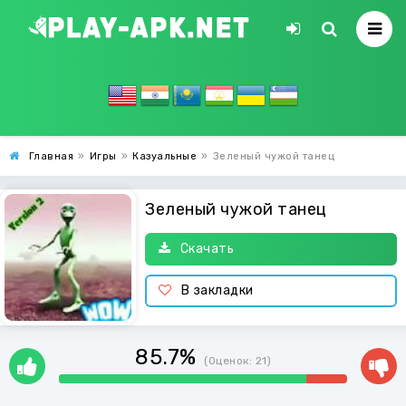
Главная
»
Игры
»
Казуальные
»
Зеленый чужой танец
Зеленый чужой танец
Скачать
В закладки
85.7%
(Оценок:
21
)