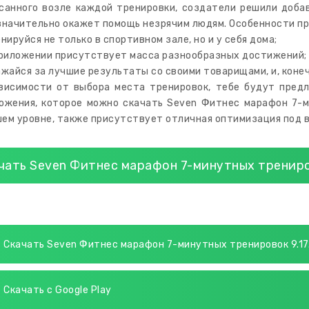
санного возле каждой тренировки, создатели решили доба
значительно окажет помощь незрячим людям. Особенности п
енируйся не только в спортивном зале, но и у себя дома;
приложении присутствует масса разнообразных достижений;
ажайся за лучшие результаты со своими товарищами, и, коне
висимости от выбора места тренировок, тебе будут пред
ожения, которое можно скачать Seven Фитнес марафон 7-м
ем уровне, также присутствует отличная оптимизация под 
чать Seven Фитнес марафон 7-минутных тренир
Скачать Seven Фитнес марафон 7-минутных тренировок 9.17
Скачать с Google Play