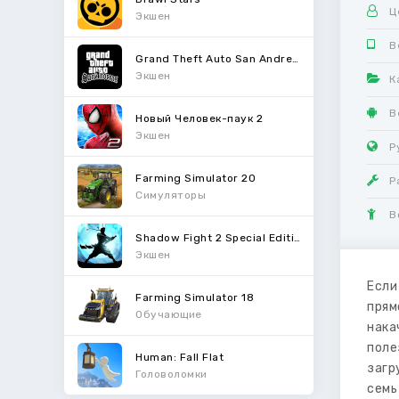
Ц
Экшен
В
Grand Theft Auto San Andreas
Экшен
К
В
Новый Человек-паук 2
Экшен
Р
Farming Simulator 20
Р
Симуляторы
В
Shadow Fight 2 Special Edition
Экшен
Если
Farming Simulator 18
прям
Обучающие
нака
поле
Human: Fall Flat
загр
Головоломки
семь