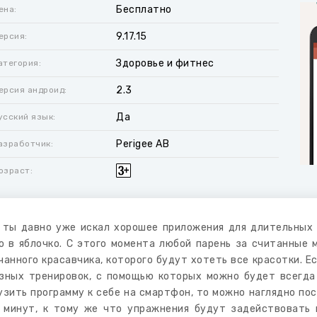
Бесплатно
ена:
9.17.15
ерсия:
Здоровье и фитнес
атегория:
2.3
ерсия андроид:
Да
усский язык:
Perigee AB
азработчик:
озраст:
 ты давно уже искал хорошее приложения для длительных 
о в яблочко. С этого момента любой парень за считанные 
чанного красавчика, которого будут хотеть все красотки. 
зных тренировок, с помощью которых можно будет всегда 
узить программу к себе на смартфон, то можно наглядно по
 минут, к тому же что упражнения будут задействовать в