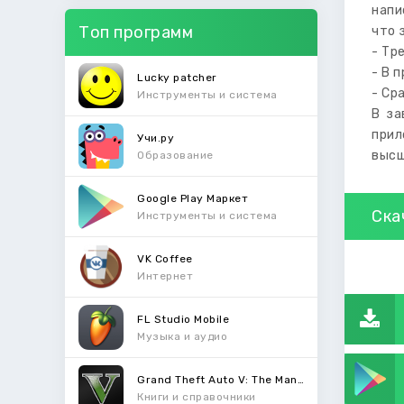
напи
Топ программ
что 
- Тр
- В 
Lucky patcher
- Ср
Инструменты и система
В за
прил
Учи.ру
высш
Образование
Google Play Маркет
Ска
Инструменты и система
VK Coffee
Интернет
FL Studio Mobile
Музыка и аудио
Grand Theft Auto V: The Manual
Книги и справочники