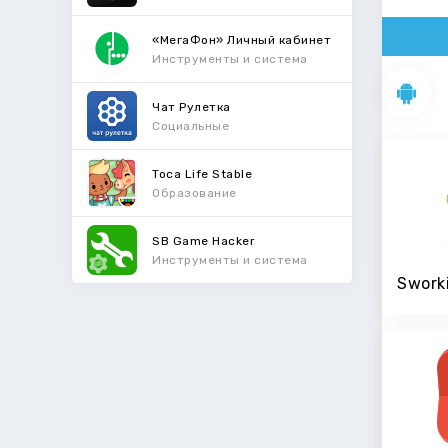
«МегаФон» Личный кабинет
Инструменты и система
Чат Рулетка
Социальные
Toca Life Stable
Образование
SB Game Hacker
Инструменты и система