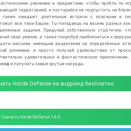
астическими умениями и предметами, чтобы пройти по иг
жающей территорией, и постарайся не подпустить на близко
 также ожидают длительные встречи с опасными и сил
тожат все твои башни. Ты попадаешь на восемь разных лок
делённые задания. Придумай собственную стратегию, чт
ачай свои умения, а также попробуй приблизиться к верхуш
цати миссиям, имеющим разделения на определённые этап
рай реликвии, и просто получай удовольствие от прох
твительно удивительное и фантастическое приключение
роид
и получить самые крутые награды.
чать Horde Defense на андроид бесплатно
Скачать Horde Defense 1.6.0