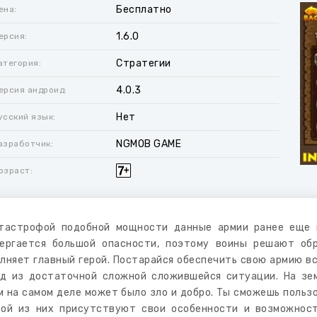
Бесплатно
ена:
1.6.0
ерсия:
Стратегии
атегория:
4.0.3
ерсия андроид:
Нет
усский язык:
NGMOB GAME
азработчик:
озраст:
тастрофой подобной мощности данные армии ранее еще 
ергается большой опасности, поэтому воины решают обр
лняет главный герой. Постарайся обеспечить свою армию в
д из достаточной сложной сложившейся ситуации. На зем
м на самом деле может было зло и добро. Ты сможешь польз
ой из них присутствуют свои особенности и возможности