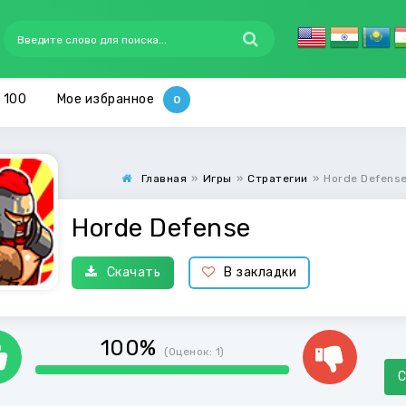
 100
Мое избранное
Главная
»
Игры
»
Стратегии
»
Horde Defens
Horde Defense
Скачать
В закладки
100%
(Оценок:
1
)