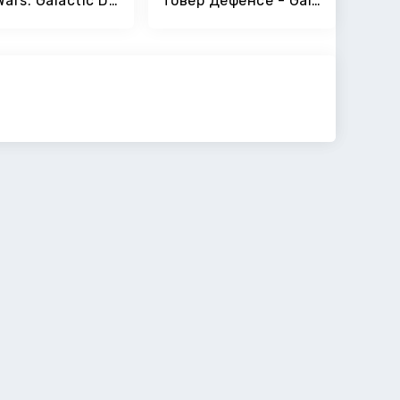
Star Wars: Galactic Defense
Товер Дефенсе - Galaxy Defense