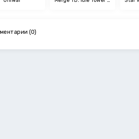
UniWar
Merge TD: Idle Tower Defense
ментарии (0)