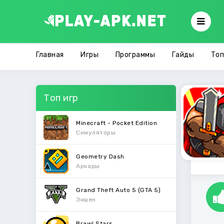
Главная
Игры
Программы
Гайды
Топ
Топ игр
Minecraft - Pocket Edition
Симуляторы
Geometry Dash
Аркады
Grand Theft Auto 5 (GTA 5)
Экшен
Brawl Stars