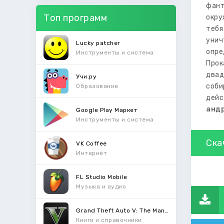
фант
Топ программ
окру
тебя
унич
Lucky patcher
опре
Инструменты и система
Прок
двад
Учи.ру
соби
Образование
дейс
анд
Google Play Маркет
Инструменты и система
Ска
VK Coffee
Интернет
FL Studio Mobile
Музыка и аудио
Grand Theft Auto V: The Manual
Книги и справочники