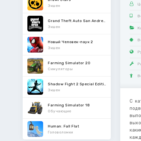
Ц
Экшен
В
Grand Theft Auto San Andreas
Экшен
К
В
Новый Человек-паук 2
Экшен
Р
Farming Simulator 20
Р
Симуляторы
В
Shadow Fight 2 Special Edition
Экшен
С ка
Farming Simulator 18
подв
Обучающие
выпо
выхо
Human: Fall Flat
каки
Головоломки
кажд