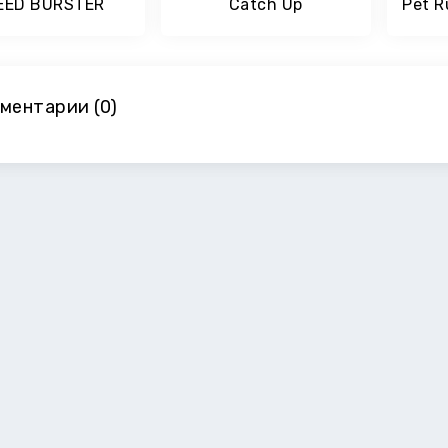
EED BURSTER
Catch Up
Pet R
ментарии (0)