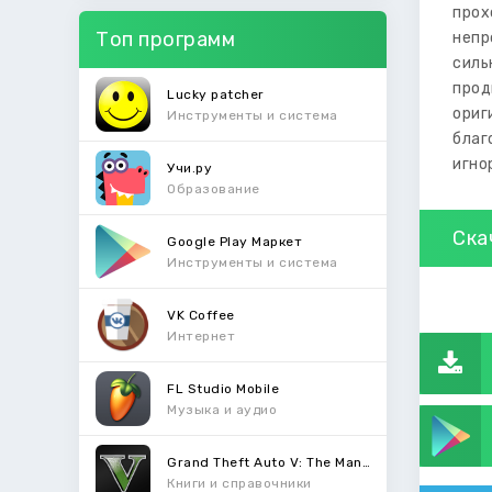
прох
Топ программ
непр
силь
прод
Lucky patcher
ориг
Инструменты и система
благ
игно
Учи.ру
Образование
Ска
Google Play Маркет
Инструменты и система
VK Coffee
Интернет
FL Studio Mobile
Музыка и аудио
Grand Theft Auto V: The Manual
Книги и справочники