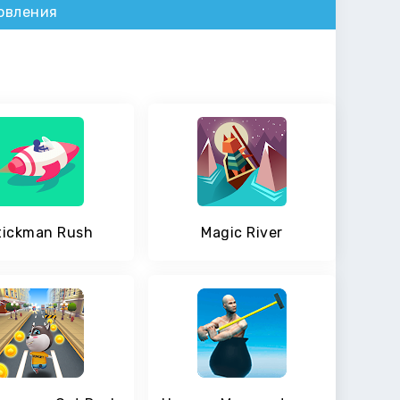
овления
tickman Rush
Magic River