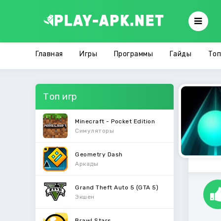
Главная
Игры
Программы
Гайды
Топ
Топ игр
Minecraft - Pocket Edition
Симуляторы
Geometry Dash
Аркады
Grand Theft Auto 5 (GTA 5)
Экшен
Brawl Stars