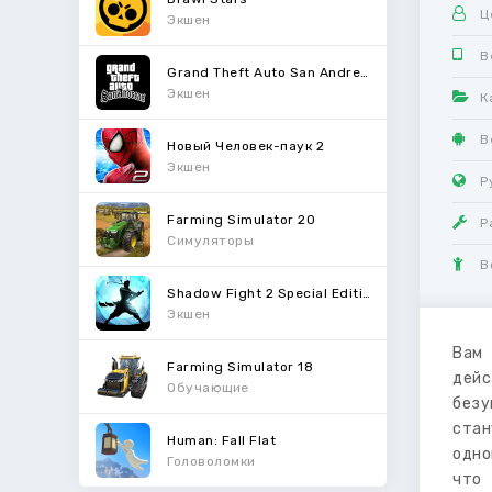
Ц
Экшен
В
Grand Theft Auto San Andreas
Экшен
К
В
Новый Человек-паук 2
Экшен
Р
Farming Simulator 20
Р
Симуляторы
В
Shadow Fight 2 Special Edition
Экшен
Вам 
Farming Simulator 18
дейс
Обучающие
безу
стан
Human: Fall Flat
одно
Головоломки
что 