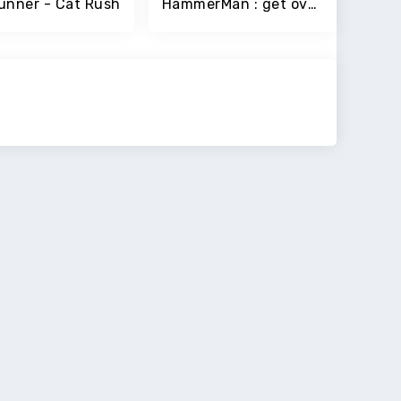
unner - Cat Rush
HammerMan : get over this