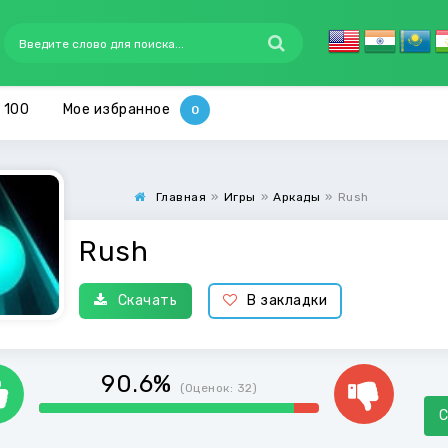
 100
Мое избранное
Главная
»
Игры
»
Аркады
»
Rush
Rush
Скачать
В закладки
90.6%
(Оценок:
32
)