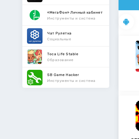
«МегаФон» Личный кабинет
Инструменты и система
Чат Рулетка
Социальные
Toca Life Stable
Образование
SB Game Hacker
Инструменты и система