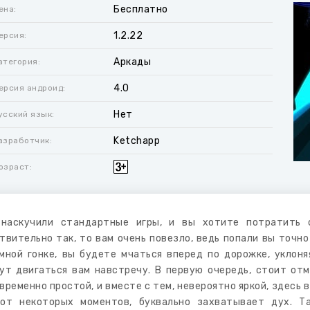
Бесплатно
ена:
1.2.22
ерсия:
Аркады
атегория:
4.0
ерсия андроид:
Нет
усский язык:
Ketchapp
азработчик:
озраст:
наскучили стандартные игры, и вы хотите потратить 
твительно так, то вам очень повезло, ведь попали вы точно
мной гонке, вы будете мчаться вперед по дорожке, уклон
ут двигаться вам навстречу. В первую очередь, стоит от
временно простой, и вместе с тем, невероятно яркой, здесь
от некоторых моментов, буквально захватывает дух. Т