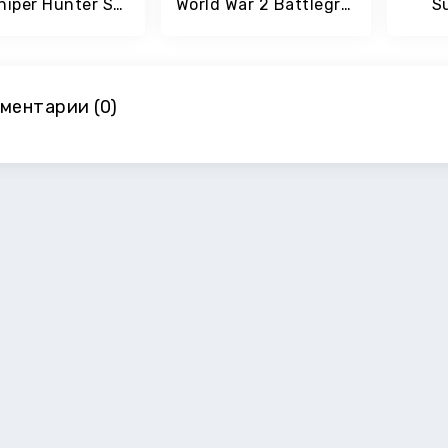
Wild Sniper Hunter Survival: Free Hunting Games
World War 2 Battleground Survival Winter Shooter
S
ментарии (0)