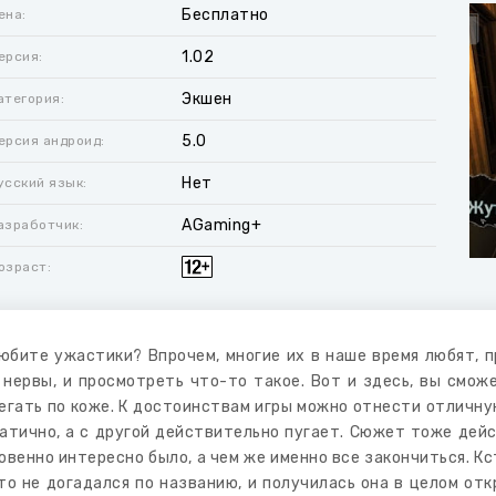
Бесплатно
ена:
1.02
ерсия:
Экшен
атегория:
5.0
ерсия андроид:
Нет
усский язык:
AGaming+
азработчик:
озраст:
юбите ужастики? Впрочем, многие их в наше время любят, 
 нервы, и просмотреть что-то такое. Вот и здесь, вы смож
егать по коже. К достоинствам игры можно отнести отличну
атично, а с другой действительно пугает. Сюжет тоже дейс
овенно интересно было, а чем же именно все закончиться. Кс
то не догадался по названию, и получилась она в целом от