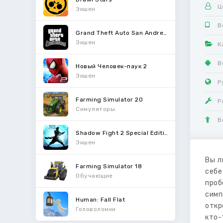
Ц
Экшен
В
Grand Theft Auto San Andreas
Экшен
К
В
Новый Человек-паук 2
Экшен
Р
Farming Simulator 20
Р
Симуляторы
В
Shadow Fight 2 Special Edition
Экшен
Вы л
Farming Simulator 18
себе
Обучающие
проб
симп
Human: Fall Flat
откр
Головоломки
кто-