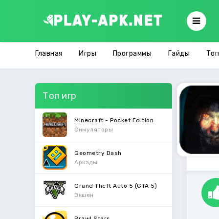
Главная
Игры
Программы
Гайды
Топ
Топ игр
Minecraft - Pocket Edition
Симуляторы
Geometry Dash
Аркады
Grand Theft Auto 5 (GTA 5)
Экшен
Brawl Stars