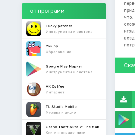
перв
Топ программ
прид
что,
слож
Lucky patcher
игры
Инструменты и система
везд
потр
Учи.ру
Образование
Ска
Google Play Маркет
Инструменты и система
VK Coffee
Интернет
FL Studio Mobile
Музыка и аудио
Grand Theft Auto V: The Manual
Книги и справочники