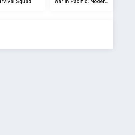
urvival Squad
War in Pacific: Modern World War FPS Shooting Game