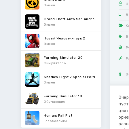
Ц
Экшен
В
Grand Theft Auto San Andreas
Экшен
К
В
Новый Человек-паук 2
Экшен
Р
Farming Simulator 20
Р
Симуляторы
В
Shadow Fight 2 Special Edition
Экшен
Farming Simulator 18
Очер
Обучающие
пуст
цвет
Human: Fall Flat
орие
Головоломки
разн