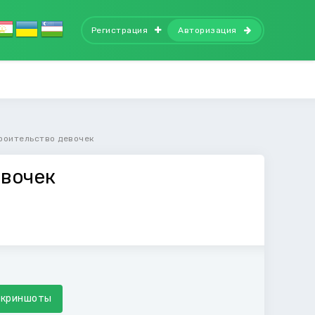
Регистрация
Авторизация
роительство девочек
евочек
Скриншоты