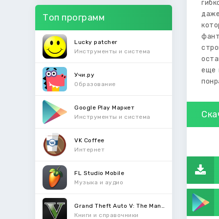
гибк
даже
Топ программ
кот
фант
Lucky patcher
стро
Инструменты и система
оста
еще 
Учи.ру
понр
Образование
Google Play Маркет
Ска
Инструменты и система
VK Coffee
Интернет
FL Studio Mobile
Музыка и аудио
Grand Theft Auto V: The Manual
Книги и справочники