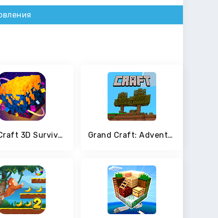
овления
AlienCraft 3D Survive Craft: Block Build Edition
Grand Craft: Adventures