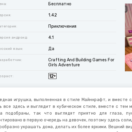
Бесплатно
ена:
1.42
ерсия:
Приключения
атегория:
4.1
ерсия андроид:
Да
усский язык:
Crafting And Building Games For
азработчик:
Girls Adventure
озраст:
едная игрушка, выполненная в стиле Майнкрафт, и вместе с
ь все здесь и выглядит в кубическом стиле, вместе с тем м
а подобраны, так что выглядят приятно для глаза, пу
нтировано в первую очередь на девочек, поэтому здесь соли
ообразно украшать дома, делать их более яркими. Вешний в