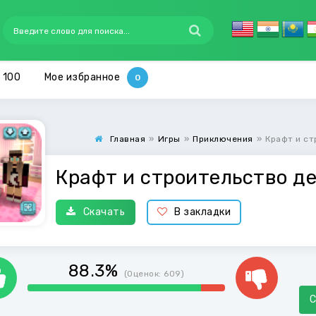
 100
Мое избранное
Главная
»
Игры
»
Приключения
»
Крафт и ст
Крафт и строительство д
Скачать
В закладки
88.3%
(Оценок:
609
)