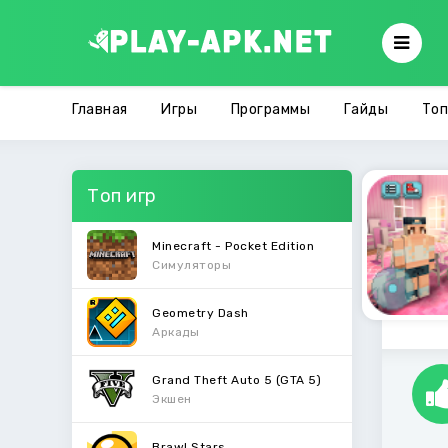
Главная
Игры
Программы
Гайды
Топ
Топ игр
Minecraft - Pocket Edition
Симуляторы
Geometry Dash
Аркады
Grand Theft Auto 5 (GTA 5)
Экшен
Brawl Stars