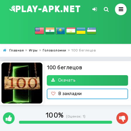
Главная
»
Игры
»
Головоломки
»
100 беглецов
100 беглецов
Скачать
В закладки
100%
(Оценок:
1
)