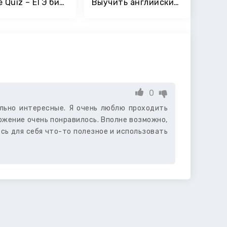
Castle Quiz – ЕГЭ битва
Выучить английский язык с Simpler — проще простого
0
ольно интересные. Я очень люблю проходить
ожение очень понравилось. Вполне возможно,
сь для себя что-то полезное и использовать