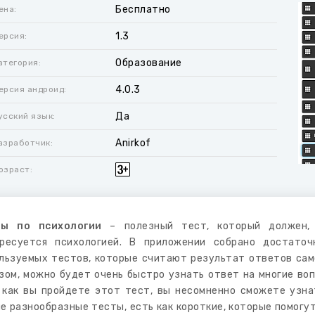
Бесплатно
ена:
1.3
ерсия:
Образование
атегория:
4.0.3
ерсия андроид:
Да
усский язык:
Anirkof
азработчик:
озраст:
ты по психологии
– полезный тест, который должен, н
ресуется психологией. В приложении собрано достато
льзуемых тестов, которые считают результат ответов сам
зом, можно будет очень быстро узнать ответ на многие воп
 как вы пройдете этот тест, вы несомненно сможете узнат
е разнообразные тесты, есть как короткие, которые помогут