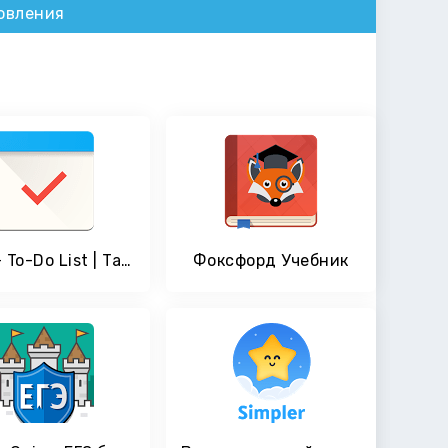
овления
LIST - To-Do List | Task List
Фоксфорд Учебник