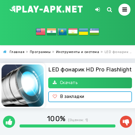
Главная
»
Программы
»
Инструменты и система
»
LED фонарик HD Pro Flashlight
LED фонарик HD Pro Flashlight
Скачать
В закладки
100%
(Оценок:
1
)