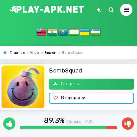
Главная
»
Игры
»
Экшен
»
BombSquad
BombSquad
Скачать
В закладки
89.3%
(Оценок:
103
)