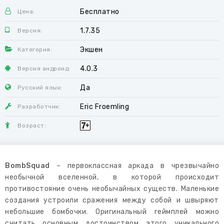
Бесплатно
Цена:
1.7.35
Версия:
Экшен
Категория:
4.0.3
Версия андроид:
Да
Русский язык:
Eric Froemling
Разработчик:
Возраст:
BombSquad
– первоклассная аркада в чрезвычайно
необычной вселенной, в которой происходит
противостояние очень необычайных существ. Маленькие
создания устроили сражения между собой и швыряют
небольшие бомбочки. Оригинальный геймплей можно
считать основным достоинством этого уникального