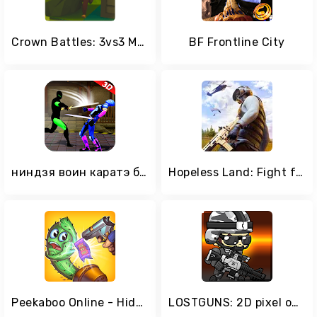
Crown Battles: 3vs3 Multiplayer
BF Frontline City
ниндзя воин каратэ борьба: кунг Фу тигр 2017
Hopeless Land: Fight for Survival
Peekaboo Online - Hide and Seek Multiplayer Game
LOSTGUNS: 2D pixel online Shooting game, PVP