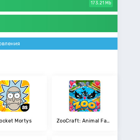
173.21 Mb
овления
ocket Mortys
ZooCraft: Animal Family