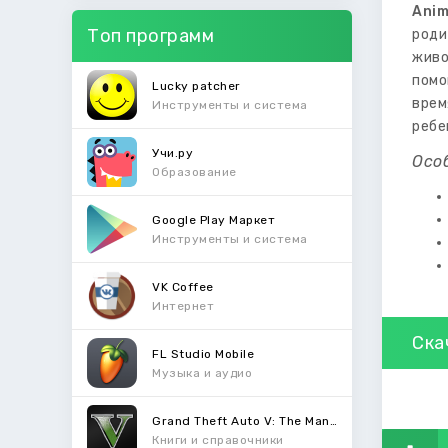
Anim
Топ программ
роди
живо
пом
Lucky patcher
врем
Инструменты и система
ребе
Учи.ру
Осо
Образование
Google Play Маркет
Инструменты и система
VK Coffee
Интернет
Ска
FL Studio Mobile
Музыка и аудио
Grand Theft Auto V: The Manual
Книги и справочники