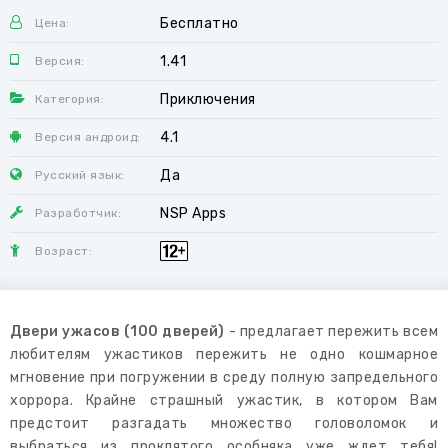
Бесплатно
Цена:
1.41
Версия:
Приключения
Категория:
4.1
Версия андроид:
Да
Русский язык:
NSP Apps
Разработчик:
Возраст:
Двери ужасов (100 дверей)
- предлагает пережить всем
любителям ужастиков пережить не одно кошмарное
мгновение при погружении в среду полную запредельного
хоррора. Крайне страшный ужастик, в котором Вам
предстоит разгадать множество головоломок и
выбраться из проклятого особняка уже ждет тебя!