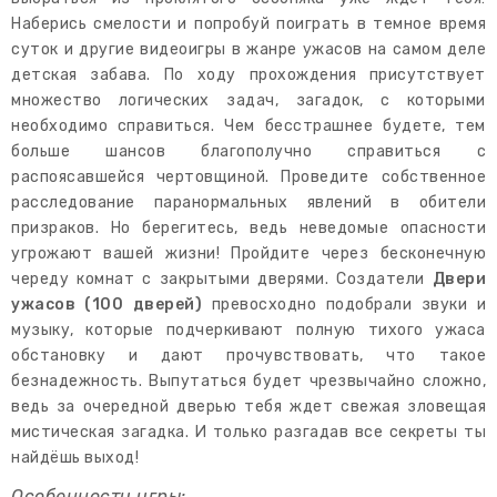
Наберись смелости и попробуй поиграть в темное время
суток и другие видеоигры в жанре ужасов на самом деле
детская забава. По ходу прохождения присутствует
множество логических задач, загадок, с которыми
необходимо справиться. Чем бесстрашнее будете, тем
больше шансов благополучно справиться с
распоясавшейся чертовщиной. Проведите собственное
расследование паранормальных явлений в обители
призраков. Но берегитесь, ведь неведомые опасности
угрожают вашей жизни! Пройдите через бесконечную
череду комнат с закрытыми дверями. Создатели
Двери
ужасов (100 дверей)
превосходно подобрали звуки и
музыку, которые подчеркивают полную тихого ужаса
обстановку и дают прочувствовать, что такое
безнадежность. Выпутаться будет чрезвычайно сложно,
ведь за очередной дверью тебя ждет свежая зловещая
мистическая загадка. И только разгадав все секреты ты
найдёшь выход!
Особенности игры: