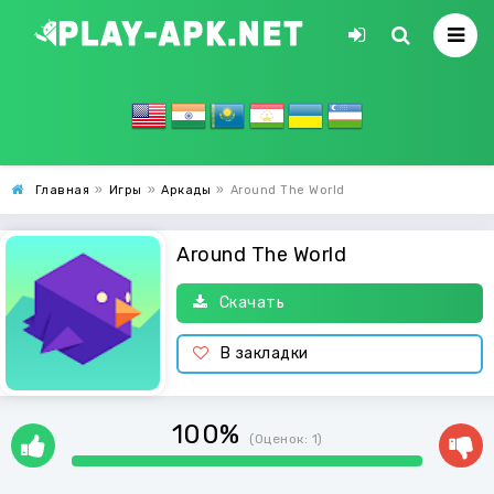
Главная
»
Игры
»
Аркады
»
Around The World
Around The World
Скачать
В закладки
100%
(Оценок:
1
)