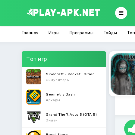
Главная
Игры
Программы
Гайды
Топ
Топ игр
Minecraft - Pocket Edition
Симуляторы
Geometry Dash
Аркады
Grand Theft Auto 5 (GTA 5)
Экшен
Brawl Stars