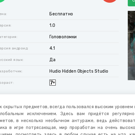
Бесплатно
ена:
1.0
ерсия:
Головоломки
атегория:
4.1
ерсия андроид:
Да
усский язык:
Hudio Hidden Objects Studio
азработчик:
озраст:
к скрытых предметов, всегда пользовался высоким уровнем п
лобальным исключением. Здесь вам придётся регулярн
метов, в несколько необычном антураже, ведь действоват
ика в игре потрясающая, мир проработан на очень высок
циями, посмотреть здесь в любом случае есть на что, к