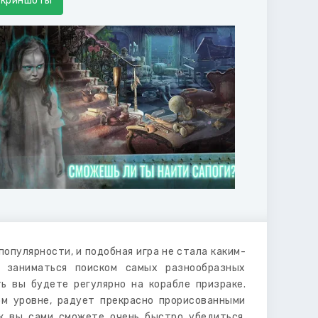
Скриншоты
опулярности, и подобная игра не стала каким-
о заниматься поиском самых разнообразных
ь вы будете регулярно на корабле призраке.
ом уровне, радует прекрасно прорисованными
ак вы сами сможете очень быстро убедиться.