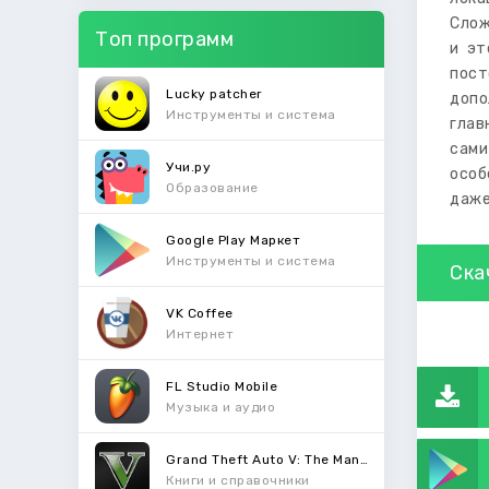
Слож
Топ программ
и эт
пос
Lucky patcher
допо
Инструменты и система
глав
сами
Учи.ру
особ
Образование
даже
Google Play Маркет
Инструменты и система
Ска
VK Coffee
Интернет
FL Studio Mobile
Музыка и аудио
Grand Theft Auto V: The Manual
Книги и справочники