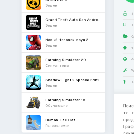
Экшен
Ц
Grand Theft Auto San Andreas
В
Экшен
К
Новый Человек-паук 2
Экшен
В
Р
Farming Simulator 20
Симуляторы
Р
Shadow Fight 2 Special Edition
В
Экшен
Farming Simulator 18
Обучающие
Поис
то г
пред
Human: Fall Flat
Головоломки
Граф
лока