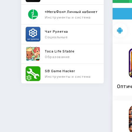
«МегаФон» Личный кабинет
Инструменты и система
Чат Рулетка
Социальные
Toca Life Stable
Образование
SB Game Hacker
Инструменты и система