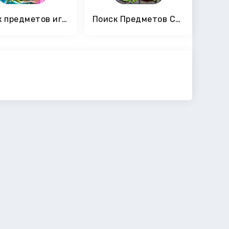
Поиск предметов игры Квесты - Тайны особняка
Поиск Предметов Сказка