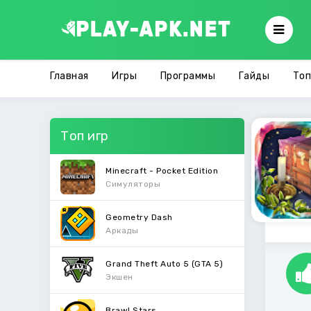
Главная
Игры
Программы
Гайды
Топ
Топ игр
Minecraft - Pocket Edition
Симуляторы
Geometry Dash
Аркады
Grand Theft Auto 5 (GTA 5)
Экшен
Brawl Stars