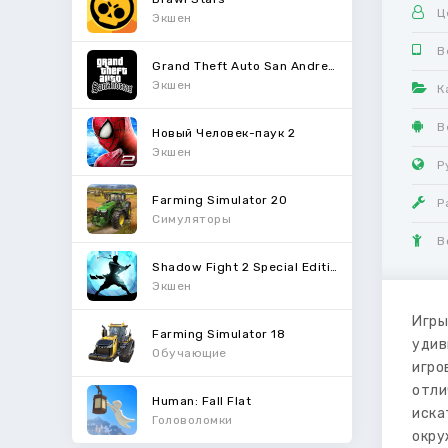
Ц
Экшен
В
Grand Theft Auto San Andreas
Экшен
К
В
Новый Человек-паук 2
Экшен
Р
Farming Simulator 20
Р
Симуляторы
В
Shadow Fight 2 Special Edition
Экшен
Игры
Farming Simulator 18
удив
Обучающие
игро
отли
Human: Fall Flat
иска
Головоломки
окру