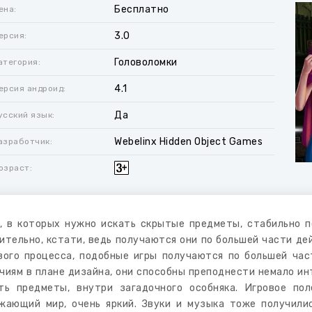
Бесплатно
ена:
3.0
ерсия:
Головоломки
атегория:
4.1
ерсия андроид:
Да
усский язык:
Webelinx Hidden Object Games
азработчик:
озраст:
, в которых нужно искать скрытые предметы, стабильно п
ительно, кстати, ведь получаются они по большей части де
вого процесса, подобные игры получаются по большей час
чиям в плане дизайна, они способны преподнести немало ин
ть предметы, внутри загадочного особняка. Игровое по
жающий мир, очень яркий. Звуки и музыка тоже получили