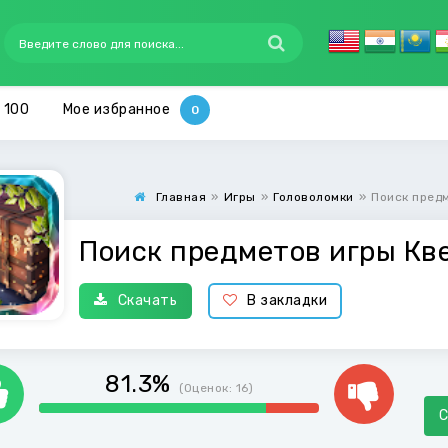
 100
Мое избранное
Главная
»
Игры
»
Головоломки
»
Поиск пред
Поиск предметов игры Кв
Скачать
В закладки
81.3%
(Оценок:
16
)