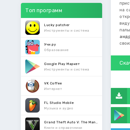
прис
Топ программ
на с
откр
виду
Lucky patcher
паль
Инструменты и система
анд
свои
Учи.ру
Образование
Ска
Google Play Маркет
Инструменты и система
VK Coffee
Интернет
FL Studio Mobile
Музыка и аудио
Grand Theft Auto V: The Manual
Книги и справочники