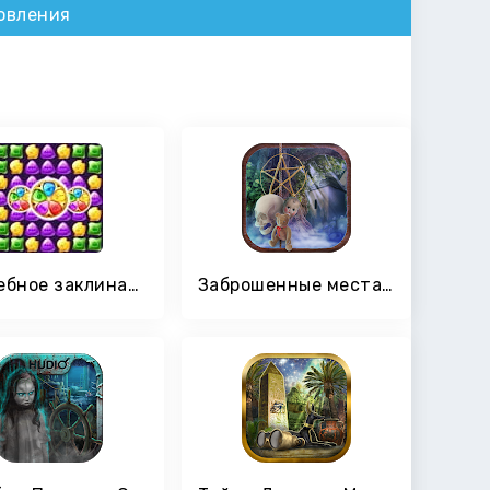
овления
волшебное заклинание волшебства
Заброшенные места Скрытые предметы игры бесплатно