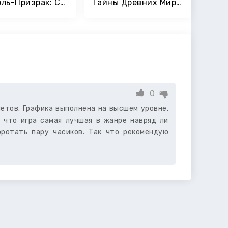
Корабль-Призрак: Скрытые Предметы Приключение Игры
Тайны Древних Миров — Игры Поиск Предметов
0
етов. Графика выполнена на высшем уровне,
, что игра самая лучшая в жанре навряд ли
оротать пару часиков. Так что рекомендую