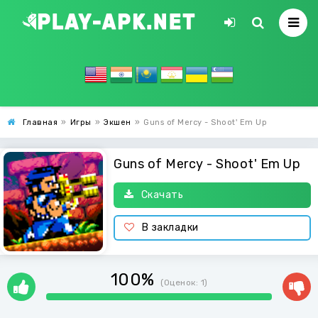
Главная
»
Игры
»
Экшен
»
Guns of Mercy - Shoot' Em Up
Guns of Mercy - Shoot' Em Up
Скачать
В закладки
100%
(Оценок:
1
)