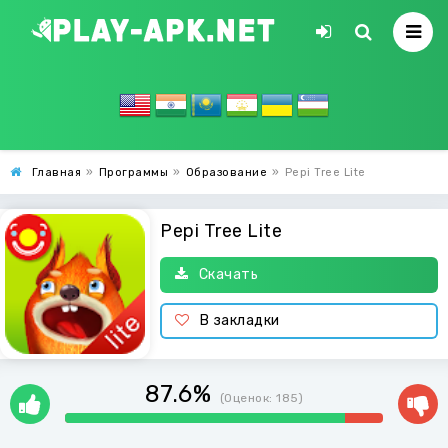
Главная
»
Программы
»
Образование
»
Pepi Tree Lite
Pepi Tree Lite
Скачать
В закладки
87.6%
(Оценок:
185
)