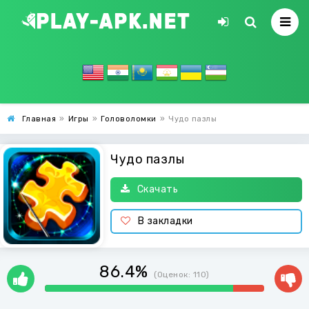
Главная
»
Игры
»
Головоломки
»
Чудо пазлы
Чудо пазлы
Скачать
В закладки
86.4%
(Оценок:
110
)