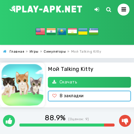
Главная
»
Игры
»
Симуляторы
»
Мой Talking Kitty
Мой Talking Kitty
Скачать
В закладки
88.9%
(Оценок:
9
)