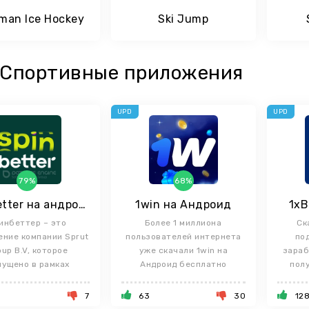
kman Ice Hockey
Ski Jump
Спортивные приложения
UPD
UPD
79%
68%
Spinbetter на андроид
1win на Андроид
1xB
инбеттер – это
Более 1 миллиона
Ск
ние компании Sprut
пользователей интернета
по
up B.V, которое
уже скачали 1win на
зараб
ущено в рамках
Андроид бесплатно
пол
вленного проекта
7
63
30
12