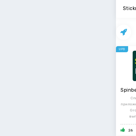
Stic
UPD
Сп
приложе
Gro
вып
обно
26