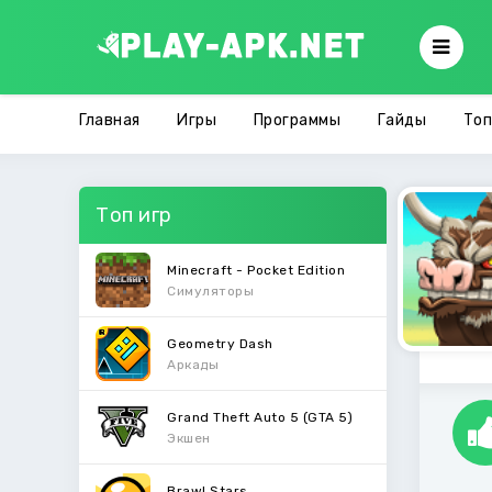
Главная
Игры
Программы
Гайды
Топ
Топ игр
Minecraft - Pocket Edition
Симуляторы
Geometry Dash
Аркады
Grand Theft Auto 5 (GTA 5)
Экшен
Brawl Stars