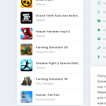
Ц
Экшен
В
Grand Theft Auto San Andreas
Экшен
К
В
Новый Человек-паук 2
Экшен
Р
Farming Simulator 20
Р
Симуляторы
В
Shadow Fight 2 Special Edition
Экшен
Полу
Farming Simulator 18
бли
Обучающие
наст
Имея
Human: Fall Flat
все 
Головоломки
макс