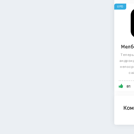
UPD
Мелб
Теперь
андрои
непоср
са
81
Ком