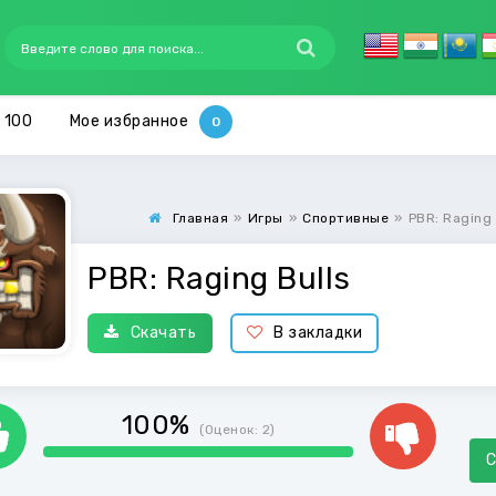
 100
Мое избранное
Главная
»
Игры
»
Спортивные
»
PBR: Raging 
PBR: Raging Bulls
Скачать
В закладки
100%
(Оценок:
2
)