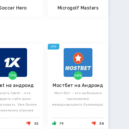
Soccer Hero
Microgolf Masters
UPD
79%
68%
et на андроид
Мостбет на Андроид
ачать 1xbet – это
Мостбет – это мобильное
дарить себе шанс
приложение
атывать. Уже более
международного букмекера.
умиллиона игроков
убедилось в
8
35
79
38