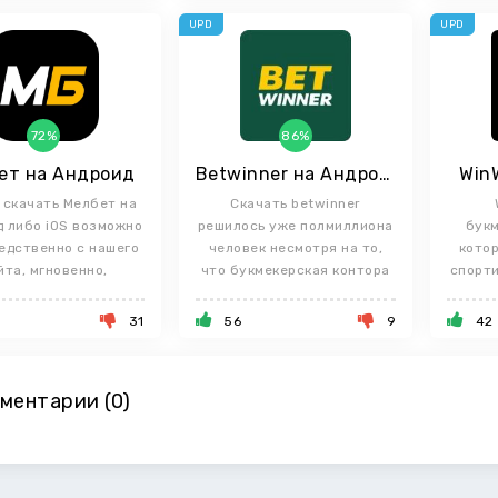
UPD
UPD
72%
86%
ет на Андроид
Betwinner на Андроид
Win
 скачать Мелбет на
Скачать betwinner
д либо iOS возможно
решилось уже полмиллиона
букм
едственно с нашего
человек несмотря на то,
котор
йта, мгновенно,
что букмекерская контора
спорт
31
56
9
42
ментарии (0)