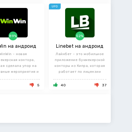
UPD
89%
52%
Win на андроид
Linebet на андроид
WinWin – новая
Лайнбет – это мобильное
екерская контора,
приложение букмекерской
ая сделала упор на
конторы из Кипра, которая
ивные мероприятия и
работает по лицензии
киберспорт.
5
40
37