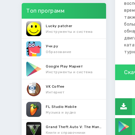
восп
Топ программ
врем
такж
бол
Lucky patcher
обна
Инструменты и система
двиг
ката
Учи.ру
турн
Образование
Google Play Маркет
Ска
Инструменты и система
VK Coffee
Интернет
FL Studio Mobile
Музыка и аудио
Grand Theft Auto V: The Manual
Книги и справочники