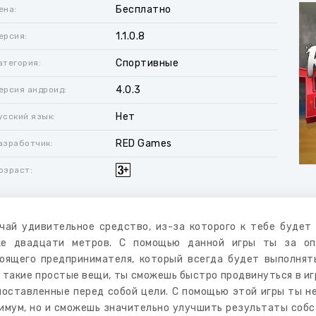
Бесплатно
ена:
1.1.0.8
ерсия:
Спортивные
атегория:
4.0.3
ерсия андроид:
Нет
усский язык:
RED Games
азработчик:
озраст:
чай удивительное средство, из-за которого к тебе будет
же двадцати метров. С помощью данной игры ты за оп
оящего предпринимателя, который всегда будет выполнят
 такие простые вещи, ты сможешь быстро продвинуться в иг
поставленные перед собой цели. С помощью этой игры ты н
имум, но и сможешь значительно улучшить результаты собст