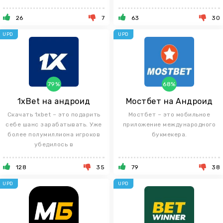
26
7
63
30
UPD
UPD
79%
68%
1xBet на андроид
Мостбет на Андроид
Скачать 1xbet – это подарить
Мостбет – это мобильное
себе шанс зарабатывать. Уже
приложение международного
более полумиллиона игроков
букмекера.
убедилось в
128
35
79
38
UPD
UPD