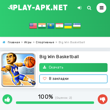
Главная
»
Игры
»
Спортивные
»
Big Win Basketball
Big Win Basketball
Скачать
В закладки
100%
(Оценок:
2
)