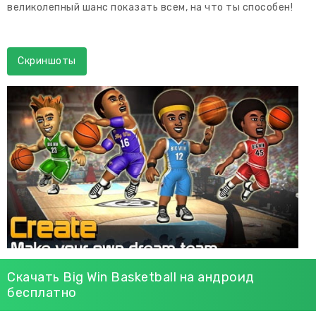
великолепный шанс показать всем, на что ты способен!
Скриншоты
Скачать Big Win Basketball на андроид
бесплатно