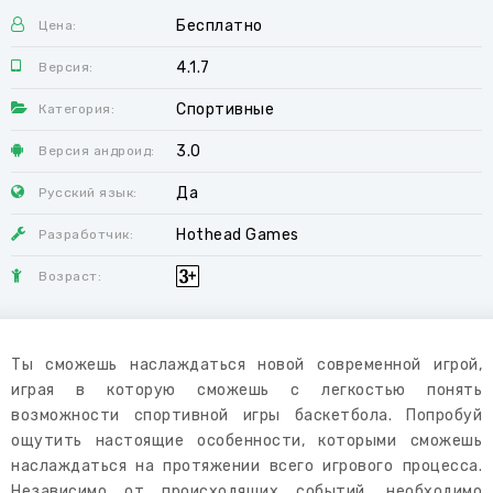
Бесплатно
Цена:
4.1.7
Версия:
Спортивные
Категория:
3.0
Версия андроид:
Да
Русский язык:
Hothead Games
Разработчик:
Возраст:
Ты сможешь наслаждаться новой современной игрой,
играя в которую сможешь с легкостью понять
возможности спортивной игры баскетбола. Попробуй
ощутить настоящие особенности, которыми сможешь
наслаждаться на протяжении всего игрового процесса.
Независимо от происходящих событий, необходимо