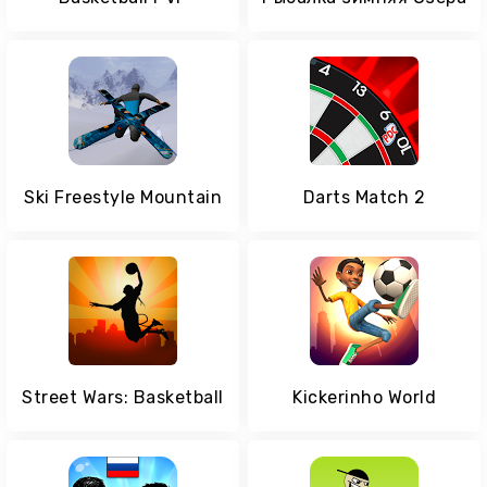
Ski Freestyle Mountain
Darts Match 2
Street Wars: Basketball
Kickerinho World