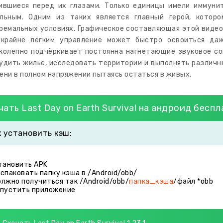
ившиеся перед их глазами. Только единицы имели иммунит
льным. Одним из таких является главный герой, котор
ремальных условиях. Графическое составляющая этой видеои
крайне легким управление может быстро освоиться да
колепно подчёркивает постоянна нагнетающие звуковое со
удить жильё, исследовать территории и выполнять различны
ени в полном напряжении пытаясь остаться в живых.
чать Last Day on Earth Survival на андроид бесп
к установить кэш:
становить APK
аспаковать папку кэша в /Android/obb/
олжно получиться так /Android/obb/
папка_кэша
/файл *obb
апустить приложение