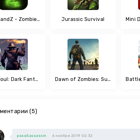
WithstandZ - Zombie Survival!
Jurassic Survival
Grim Soul: Dark Fantasy Survival
Dawn of Zombies: Survival after the Last War
ментарии (5)
pasa5assassin
6 ноября 2019 02:32