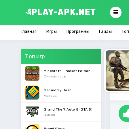
Главная
Игры
Программы
Гайды
Топ
Топ игр
Minecraft - Pocket Edition
Симуляторы
Geometry Dash
Аркады
Grand Theft Auto 5 (GTA 5)
Экшен
Brawl Stars