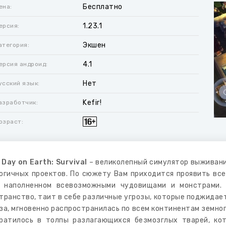
Бесплатно
ена:
1.23.1
ерсия:
Экшен
атегория:
4.1
ерсия андроид:
Нет
усский язык:
Kefir!
азработчик:
озраст:
 Day on Earth: Survival
– великолепный симулятор выживани
огичных проектов. По сюжету Вам приходится проявить все
 наполненном всевозможными чудовищами и монстрами. 
транство, таит в себе различные угрозы, которые поджидае
за, мгновенно распространилась по всем континентам земног
ратилось в толпы разлагающихся безмозглых тварей, к