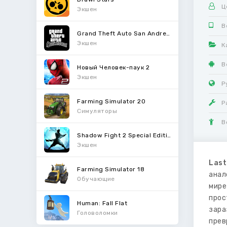
Ц
Экшен
В
Grand Theft Auto San Andreas
Экшен
К
В
Новый Человек-паук 2
Экшен
Р
Farming Simulator 20
Р
Симуляторы
В
Shadow Fight 2 Special Edition
Экшен
Last
Farming Simulator 18
анал
Обучающие
мире
прос
Human: Fall Flat
зара
Головоломки
прев