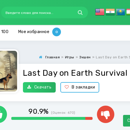
 100
Мое избранное
Главная
»
Игры
»
Экшен
»
Last Day on Earth 
Last Day on Earth Survival
Скачать
В закладки
90.9%
(Оценок:
670
)