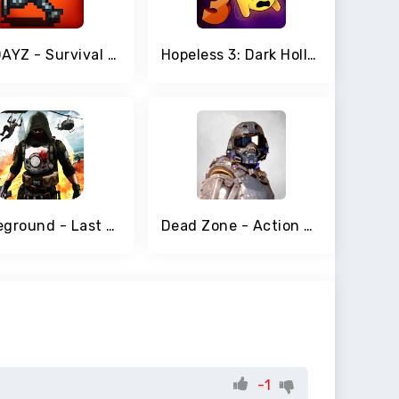
Mini DAYZ - Survival Game
Hopeless 3: Dark Hollow Earth
Battleground - Last Day Survival
Dead Zone - Action TPS
-1