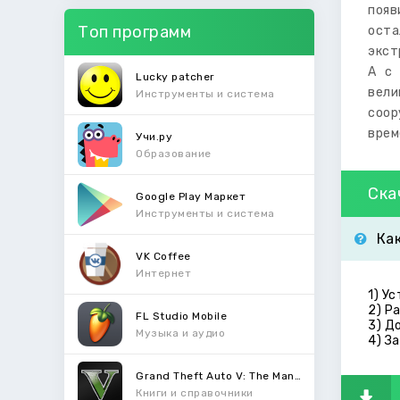
появ
Топ программ
оста
экст
А с 
Lucky patcher
вели
Инструменты и система
соор
врем
Учи.ру
Образование
Ска
Google Play Маркет
Инструменты и система
Ка
VK Coffee
Интернет
1) У
2) Р
FL Studio Mobile
3) Д
Музыка и аудио
4) З
Grand Theft Auto V: The Manual
Книги и справочники