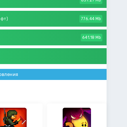
837.27 Mb
афт)
776.44 Mb
641.18 Mb
овления