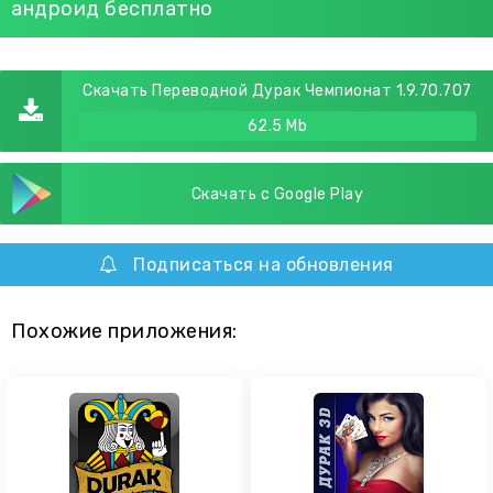
андроид бесплатно
Скачать Переводной Дурак Чемпионат 1.9.70.707
62.5 Mb
Скачать с Google Play
Подписаться на обновления
Похожие приложения: