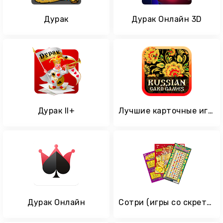
Дурак
Дурак Онлайн 3D
Дурак II+
Лучшие карточные игры
Дурак Онлайн
Сотри (игры со скретч-картами)