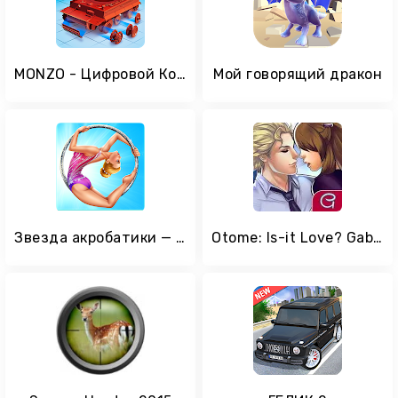
MONZO - Цифровой Конвейер Моделей
Мой говорящий дракон
Звезда акробатики — Покажи, что ты умеешь!
Otome: Is-it Love? Gabriel – Interactive Story