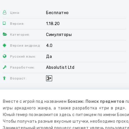
Бесплатно
Цена:
1.18.20
Версия:
Симуляторы
Категория:
4.0
Версия андроид:
Да
Русский язык:
Absolutist Ltd
Разработчик:
Возраст:
Вместе с игрой под названием
Боксик: Поиск предметов
па
игры аркадного жанра, а также разработка «три в ряд».
Юный гемер познакомится здесь с питомцем по имени Бокси
Чтобы получать разные вкусные штучки, необходимо проходи
Занимательный игровой процесс сможет увлечь пользовател