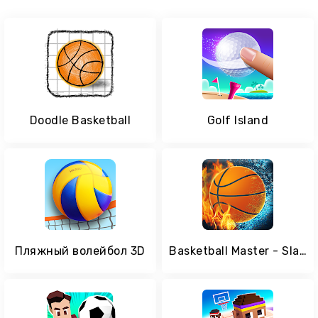
Doodle Basketball
Golf Island
Пляжный волейбол 3D
Basketball Master - Slam Dunk