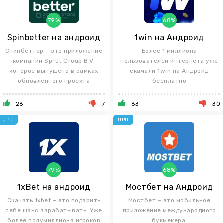
79%
68%
Spinbetter на андроид
1win на Андроид
Спинбеттер – это приложение
Более 1 миллиона
компании Sprut Group B.V,
пользователей интернета уже
которое выпущено в рамках
скачали 1win на Андроид
обновленного проекта
бесплатно
26
7
63
30
UPD
UPD
79%
68%
1xBet на андроид
Мостбет на Андроид
Скачать 1xbet – это подарить
Мостбет – это мобильное
себе шанс зарабатывать. Уже
приложение международного
более полумиллиона игроков
букмекера.