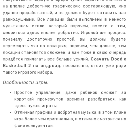
на вполне добротную графическую составляющую, мир
удачно проработанный, и не должен будет оставить вас
равнодушными. Все локации были выполнены в немного
мультяшном стиле, который впрочем, вместе с тем,
смориться здесь вполне добротно. Игровой же процесс,
поначалу достаточно простой, вы должны будете
перемещать мяч по локациям, впрочем, чем дальше, тем
локации становятся сложнее, и вам тоже в свою очередь
придётся прилагать все больше усилий.
Скачать Doodle
Basketball 2 на андроид
, несомненно, стоит уже ради
такого игрового набора.
Особенности игры:
Простое управление, даже ребёнок сможет за
короткий промежуток времени разобраться, как
здесь нужно играть;
Отличная графика и добротная музыка, в этом плане
игра более чем оригинальна, и отлично смотрится на
фоне конкурентов;