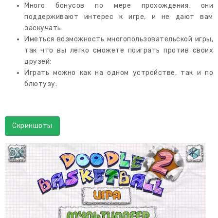
Много бонусов по мере прохождения, они
поддерживают интерес к игре, и не дают вам
заскучать.
Иметься возможность многопользовательской игры,
так что вы легко сможете поиграть против своих
друзей;
Играть можно как на одном устройстве, так и по
блютузу.
Скриншоты