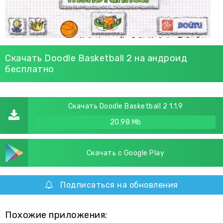
Скачать Doodle Basketball 2 на андроид
бесплатно
Скачать Doodle Basketball 2 1.1.9
20.98 Mb
Скачать с Google Play
Подписаться на обновления
Похожие приложения: