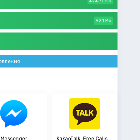
252.77 Mb
92.1 Mb
овления
Messenger
KakaoTalk: Free Calls & Text