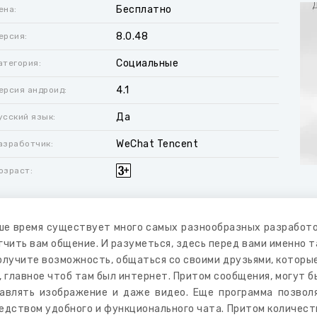
Бесплатно
ена:
8.0.48
ерсия:
Социальные
атегория:
4.1
ерсия андроид:
Да
усский язык:
WeChat Tencent
азработчик:
озраст:
ше время существует много самых разнообразных разработок
гчить вам общение. И разуметься, здесь перед вами именно 
олучите возможность, общаться со своими друзьями, которые
, главное чтоб там был интернет. Притом сообщения, могут 
авлять изображение и даже видео. Еще программа позвол
едством удобного и функционального чата. Притом количеств