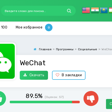
 100
Мое избранное
Главная
»
Программы
»
Социальные
»
WeCha
WeChat
Скачать
В закладки
89.5%
(Оценок:
57
)