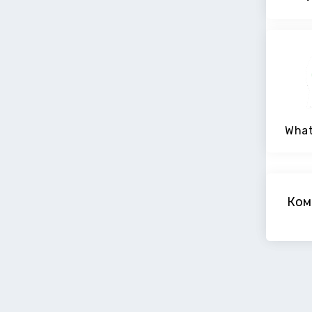
What
Ком