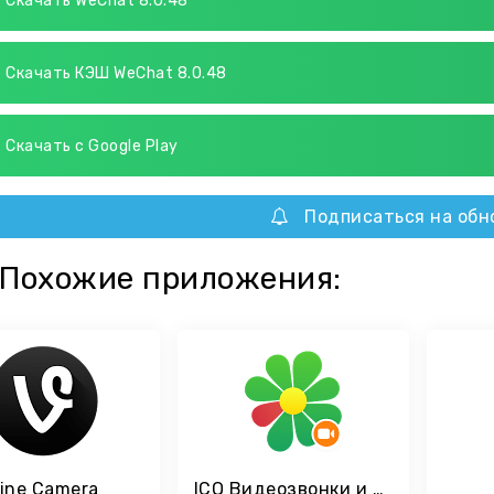
Скачать WeChat 8.0.48
Скачать КЭШ WeChat 8.0.48
Скачать с Google Play
Подписаться на обн
Похожие приложения:
ine Camera
ICQ Видеозвонки и чат