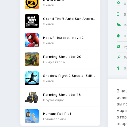
Ц
Экшен
В
Grand Theft Auto San Andreas
Экшен
К
В
Новый Человек-паук 2
Экшен
Р
Farming Simulator 20
Р
Симуляторы
В
Shadow Fight 2 Special Edition
Экшен
В на
Farming Simulator 18
обле
Обучающие
вы п
мира
Human: Fall Flat
отпр
Головоломки
поср