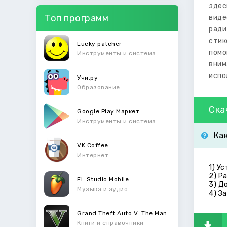
здес
Топ программ
виде
ради
стик
Lucky patcher
помо
Инструменты и система
вним
испо
Учи.ру
Образование
Ска
Google Play Маркет
Инструменты и система
Ка
VK Coffee
Интернет
1) У
2) Р
FL Studio Mobile
3) Д
Музыка и аудио
4) З
Grand Theft Auto V: The Manual
Книги и справочники