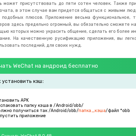
ь может присутствовать до пяти сотен человек. Также п
очата, в этом случае вам придется общаться с живыми лю
 подобных плюсов. Приложение весьма функциональное, т
еров здесь предельно огромный, вы обязательно сможете на
щью которых можно украсить общение, сделать его более ин
ание. На качественную русификацию приложения, вы легк
льзовать последний, для своих нужд.
чать WeChat на андроид бесплатно
к установить кэш:
становить APK
аспаковать папку кэша в /Android/obb/
олжно получиться так /Android/obb/
папка_кэша
/файл *obb
апустить приложение