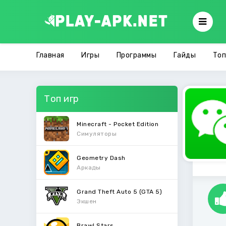
Главная
Игры
Программы
Гайды
Топ
Топ игр
Minecraft - Pocket Edition
Симуляторы
Geometry Dash
Аркады
Grand Theft Auto 5 (GTA 5)
Экшен
Brawl Stars