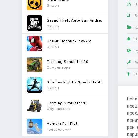
Ц
Экшен
В
Grand Theft Auto San Andreas
Экшен
К
В
Новый Человек-паук 2
Экшен
Р
Farming Simulator 20
Р
Симуляторы
В
Shadow Fight 2 Special Edition
Экшен
Если
Farming Simulator 18
пред
Обучающие
прос
прия
Human: Fall Flat
рок 
Головоломки
пара