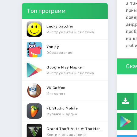
а та
Топ программ
прим
сове
анд
Lucky patcher
проб
Инструменты и система
на к
люби
Учи.ру
Образование
Ска
Google Play Маркет
Инструменты и система
VK Coffee
Интернет
FL Studio Mobile
Музыка и аудио
Grand Theft Auto V: The Manual
Книги и справочники