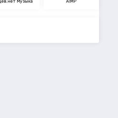
цев.нет Музыка
AIMP