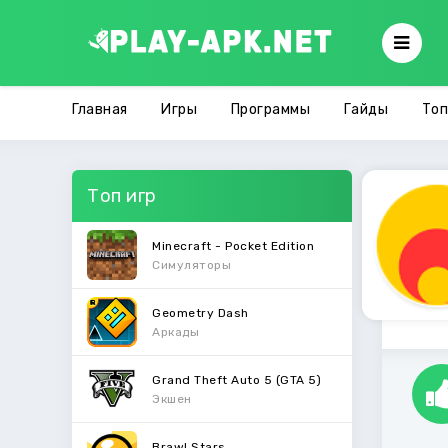
Главная
Игры
Программы
Гайды
Топ
Топ игр
Minecraft - Pocket Edition
Симуляторы
Geometry Dash
Аркады
Grand Theft Auto 5 (GTA 5)
Экшен
Brawl Stars