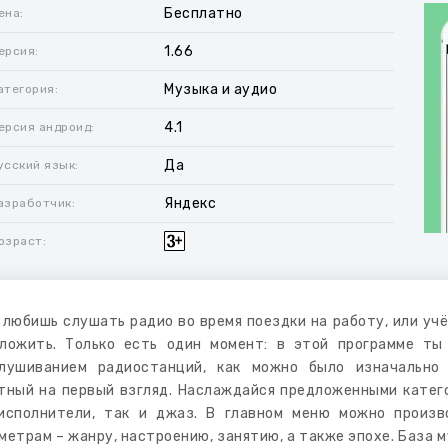
Бесплатно
ена:
1.66
ерсия:
Музыка и аудио
атегория:
4.1
ерсия андроид:
Да
усский язык:
Яндекс
азработчик:
озраст:
 любишь слушать радио во время поездки на работу, или уч
ложить. Только есть один момент: в этой программе т
лушиванием радиостанций, как можно было изначально
тный на первый взгляд. Наслаждайся предложенными катего
исполнители, так и джаз. В главном меню можно произ
метрам – жанру, настроению, занятию, а также эпохе. База м