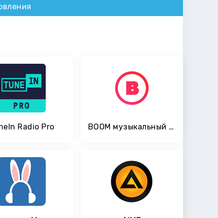
овления
neIn Radio Pro
BOOM музыкальный плеер