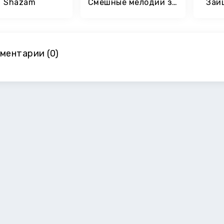
Shazam
Смешные мелодии звонка
Зай
ментарии (0)